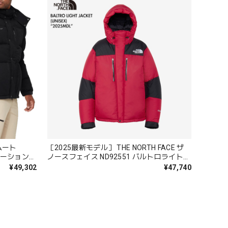
［2025最新モデル］ THE NORTH FACE ザ
サレーション
ノースフェイス ND92551 バルトロライトジ
ンフィット
ャケット ユニセックス ダウン 中綿 Baltro
¥49,302
¥47,740
Light 定番