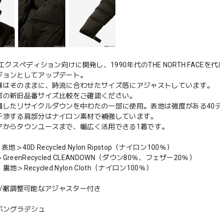
、エクスペディション向けに開発し、1990年代のTHE NORTH FA
ジョンとしてアップデート。
様はそのままに、時流に合わせたサイズ感にアジャストしています。
部の新旧品番サイズ比較をご確認ください。
慮したリサイクルダウンを中わたの一部に使用。表地は強度がある40
干渉する肩部分はナイロン素材で補強しています。
アからタウンユースまで、幅広く活用できる1着です。
/＜表地＞40D Recycled Nylon Ripstop（ナイロン100％）
reenRecycled CLEANDOWN（ダウン80％、フェザー20％）
地＞Recycled Nylon Cloth（ナイロン100％）
tion/裾調整可能なアジャスター付き
バングラデシュ