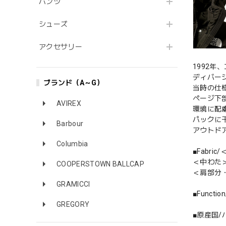
パンツ
シューズ
アクセサリー
1992年
ディバー
ブランド（A～G）
当時の仕
ページ下
AVIREX
環境に配
パックに
Barbour
アウトド
Columbia
■Fabric
＜中わた＞G
COOPERSTOWN BALLCAP
＜肩部分・裏
GRAMICCI
■Func
GREGORY
■原産国/