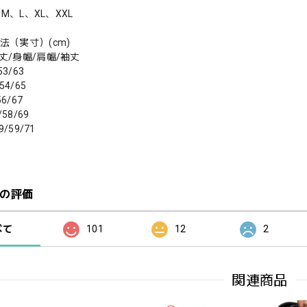
S、M、L、XL、XXL
法（実寸）(cm)
丈/身幅/肩幅/袖丈
53/63
54/65
56/67
/58/69
9/59/71
の評価
べて
101
12
2
関連商品