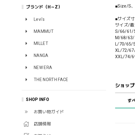
■Size/
ブランド（H～Z）
■サイズ寸
Levi's
サイズ/着
S/66/61/
MAMMUT
M/68/63/
MILLET
L/70/65/
XL/72/67
NANGA
XXL/74/6
NEW ERA
THE NORTH FACE
ショップ
SHOP INFO
す
お買い物ガイド
店舗情報