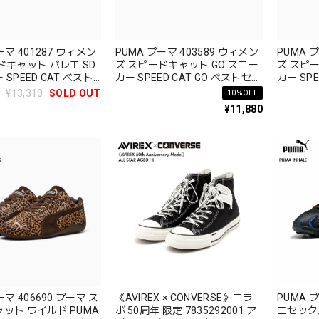
ーマ 401287 ウィメン
PUMA プーマ 403589 ウィメン
PUMA 
ドキャット バレエ SD
ズ スピードキャット GO スニー
ズ スピ
SPEED CAT ベスト
カー SPEED CAT GO ベストセラ
カー SPE
ー
ー
¥13,310
SOLD OUT
10%OFF
¥11,880
ーマ 406690 プーマ ス
《AVIREX × CONVERSE》コラ
PUMA プ
ット ワイルド PUMA
ボ 50周年 限定 7835292001 ア
ニセック