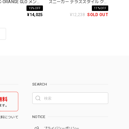
K-ORANGE GLO メンズ
スニーカー テラススタイル クラ
ス エイサップ・ロッキ
シック
15%OFF
11%OFF
¥14,025
¥12,238
SOLD OUT
SEARCH
無料
ます。
NOTICE
料について
プライバシーポリシー