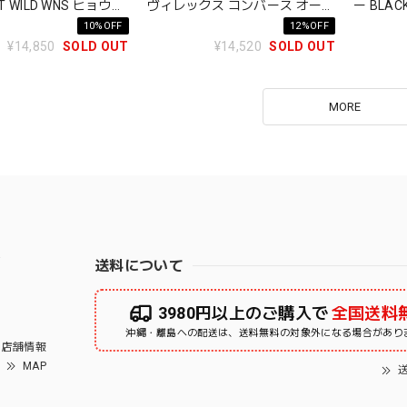
T WILD WNS ヒョウ柄
ヴィレックス コンバース オール
ー BLAC
ラー 即完モデル
スター エイジド ハイ スニーカ
レディー
10%OFF
12%OFF
ー ALL STAR AGED HI
ー
¥14,850
SOLD OUT
¥14,520
SOLD OUT
MORE
右
送料について
3980円以上のご購入で
全国送料
沖縄・離島への配送は、送料無料の対象外になる場合があり
店舗情報
MAP
送