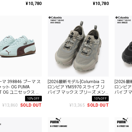
¥10,780
¥10,780
ーマ 398846 プーマ ス
[2026最新モデル]Columbia コ
[2026最
ット OG PUMA
ロンビア YM5970 スライブ リ
ロンビア 
AT OG ユニセックス ベ
バイブ マックス ブリーズ メン
バイブ 
ー 即完モデル
ズ THRIVE REVIVE MAX
ズ THRIV
10%OFF
10%OFF
BREEZE
BREEZE
¥13,860
SOLD OUT
¥13,365
SOLD OUT