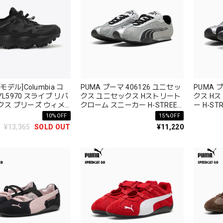
モデル]Columbia コ
PUMA プーマ 406126 ユニセッ
PUMA 
L5970 スライブ リバ
クス ユニセックス Hストリート
クス Hス
クス ブリーズ ウィメ
クローム スニーカー H-STREET
ー H-S
VE REVIVE MAX
CHROME ベストセラー
10%OFF
15%OFF
¥13,365
SOLD OUT
¥11,220