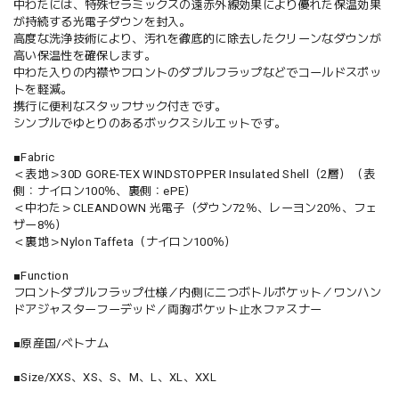
中わたには、特殊セラミックスの遠赤外線効果により優れた保温効果
が持続する光電子ダウンを封入。
高度な洗浄技術により、汚れを徹底的に除去したクリーンなダウンが
高い保温性を確保します。
中わた入りの内襟やフロントのダブルフラップなどでコールドスポッ
トを軽減。
携行に便利なスタッフサック付きです。
シンプルでゆとりのあるボックスシルエットです。
■Fabric
＜表地＞30D GORE-TEX WINDSTOPPER Insulated Shell（2層）（表
側：ナイロン100％、裏側：ePE）
＜中わた＞CLEANDOWN 光電子（ダウン72％、レーヨン20％、フェ
ザー8％）
＜裏地＞Nylon Taffeta（ナイロン100％）
■Function
フロントダブルフラップ仕様／内側に二つボトルポケット／ワンハン
ドアジャスターフーデッド／両胸ポケット止水ファスナー
■原産国/ベトナム
■Size/XXS、XS、S、M、L、XL、XXL