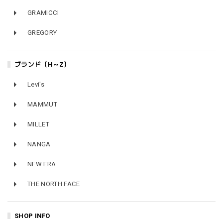
GRAMICCI
GREGORY
ブランド（H～Z）
Levi's
MAMMUT
MILLET
NANGA
NEW ERA
THE NORTH FACE
SHOP INFO