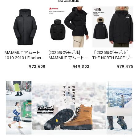
MAMMUT マムート
[2025最新モデル]
［2025最新モデル］
1010-29131 Floeberg
MAMMUT マムート
THE NORTH FACE ザ
HS Thermo Hooded
1013-02982 ロゼグ
ノースフェイス
¥72,600
¥49,302
¥79,475
Coat AF Men メンズ
2.0 インサレーション
ND92546 アンターク
ダウンジャケット フ
フーデッド ジャケッ
ティカパーカ ダウン
ード付き
ト アジアンフィット
中綿 Antarctica
Roseg
Parka 定番