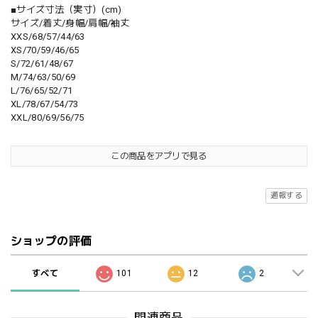
■サイズ寸法（実寸）(cm)
サイズ/着丈/身幅/肩幅/袖丈
XXS/68/57/44/63
XS/70/59/46/65
S/72/61/48/67
M/74/63/50/69
L/76/65/52/71
XL/78/67/54/73
XXL/80/69/56/75
この商品をアプリで見る
通報する
ショップの評価
すべて
101
12
2
関連商品