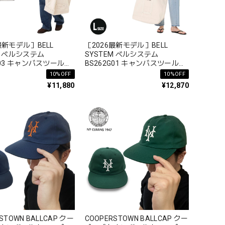
最新モデル］BELL
［2026最新モデル］BELL
M ベルシステム
SYSTEM ベルシステム
G03 キャンバスツールバ
BS262G01 キャンバスツールバ
サイズ ショート コット
ッグ Lサイズ ショート コットン
10%OFF
10%OFF
 リベット ステンシルロ
テープ リベット ステンシルロゴ
¥11,880
¥12,870
STOWN BALLCAP クー
COOPERSTOWN BALLCAP クー