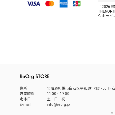
［2026
THENORT
クホライ
ス HIKE H
住所
北海道札幌市白石区平和通17北1-56 1F
営業時間
11:00～17:00
定休日
土・日・祝
E-mail
info@reorg.jp