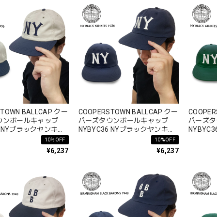
TOWN BALLCAP クー
COOPERSTOWN BALLCAP クー
COOPER
ウンボールキャップ
パーズタウンボールキャップ
パーズタ
36 NYブラックヤンキー
NYBYC36 NYブラックヤンキー
NYBYC
 ロゴ 春夏秋冬 コットン
ス1936 ロゴ 春夏秋冬 コットン
ス1936
10%OFF
10%OFF
綿 100%
綿 100%
¥6,237
¥6,237