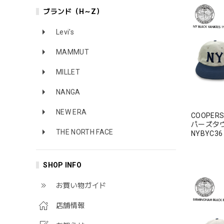
ブランド（H～Z）
Levi's
MAMMUT
MILLET
NANGA
NEW ERA
COOPERS
パーズタ
THE NORTH FACE
NYBYC
ス1936
綿 100%
SHOP INFO
お買い物ガイド
店舗情報