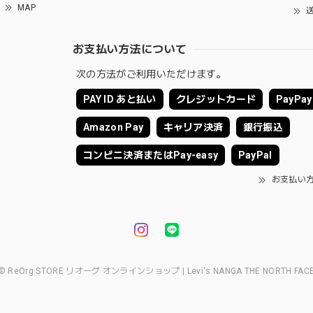
MAP
送
お支払い方法について
次の方法がご利用いただけます。
PAY ID あと払い
クレジットカード
PayPay
Amazon Pay
キャリア決済
銀行振込
コンビニ決済またはPay-easy
PayPal
お支払い
© ReOrg STORE リオーグ オンラインショップ | Levi's NANGA THE NORTH FAC