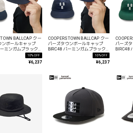
TOWN BALLCAP クー
COOPERSTOWN BALLCAP クー
COOPER
ウンボールキャップ
パーズタウンボールキャップ
パーズタ
8 バーミンガムブラック
BIRC48 バーミンガムブラック
BIRC4
948 ロゴ 春夏秋冬 コ
バロンズ1948 ロゴ 春夏秋冬 コ
バロンズ1
10%OFF
10%OFF
100%
ットン 綿 100%
ットン 綿
¥6,237
¥6,237