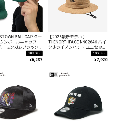
STOWN BALLCAP クー
［2026最新モデル］
ウンボールキャップ
THENORTHFACE NN02646 ハイ
8 バーミンガムブラック
クホライズンハット ユニセック
948 ロゴ 春夏秋冬 コ
ス HIKE HORIZON HAT
10%OFF
10%OFF
 100%
¥6,237
¥7,920