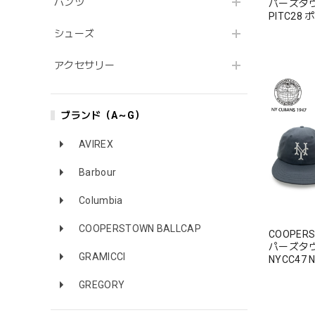
パンツ
パーズタ
PITC2
ズ1947
シューズ
綿 100%
アクセサリー
ブランド（A～G）
AVIREX
Barbour
Columbia
COOPERSTOWN BALLCAP
COOPERS
パーズタ
GRAMICCI
NYCC47
ロゴ 春夏秋
GREGORY