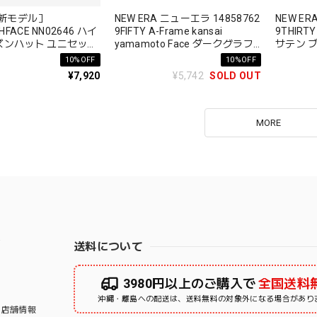
最新モデル］
NEW ERA ニューエラ 14858762
NEW ER
HFACE NN02646 ハイ
9FIFTY A-Frame kansai
9THIRTY
ズンハット ユニセック
yamamoto Face ダークグラフ
サテン 
ORIZON HAT
ァイト/ブラック
10%OFF
10%OFF
¥7,920
¥5,742
SOLD OUT
MORE
右
送料について
3980円以上のご購入で
全国送料
沖縄・離島への配送は、送料無料の対象外になる場合があり
店舗情報