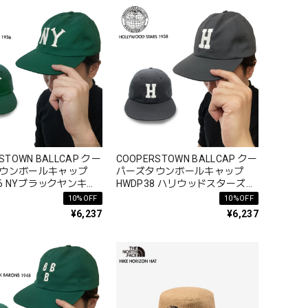
STOWN BALLCAP クー
COOPERSTOWN BALLCAP クー
ウンボールキャップ
パーズタウンボールキャップ
36 NYブラックヤンキー
HWDP38 ハリウッドスターズ
 ロゴ 春夏秋冬 コットン
1938 ロゴ 春夏秋冬 コットン 綿
10%OFF
10%OFF
100%
¥6,237
¥6,237