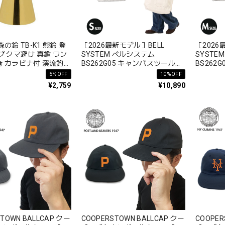
-K1 熊鈴 登
［2026最新モデル］BELL
［2026
プ クマ避け 真鍮 ワン
SYSTEM ベルシステム
SYSTE
 カラビナ付 渓流釣り
BS262G05 キャンバスツールバ
BS262
LL BEAR BELL
ッグ Sサイズ ショート コットン
ッグ M
5%OFF
10%OFF
テープ リベット ステンシルロゴ
ンテープ
¥2,759
¥10,890
ゴ
TOWN BALLCAP クー
COOPERSTOWN BALLCAP クー
COOPER