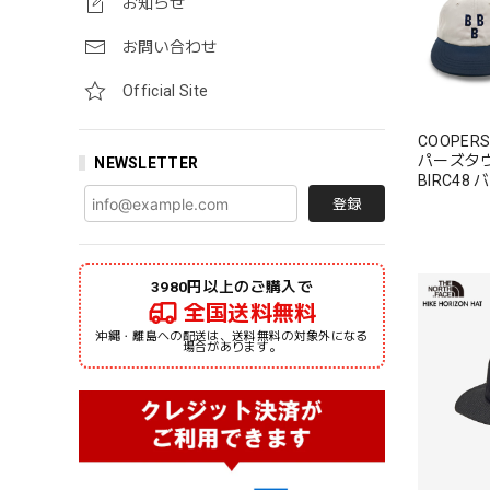
お知らせ
お問い合わせ
Official Site
COOPERS
パーズタ
NEWSLETTER
BIRC4
バロンズ1
登録
ットン 綿 
3980円以上のご購入で
全国送料無料
沖縄・離島への配送は、送料無料の対象外になる
場合があります。