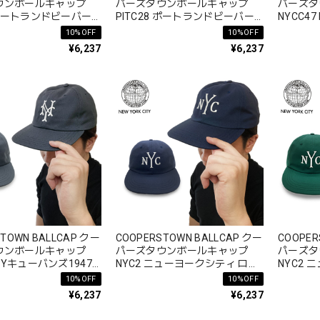
ウンボールキャップ
パーズタウンボールキャップ
パーズタ
8 ポートランドビーバー
PITC28 ポートランドビーバー
NYCC4
 ロゴ 春夏秋冬 コットン
ズ1947 ロゴ 春夏秋冬 コットン
ロゴ 春夏
10%OFF
10%OFF
綿 100%
¥6,237
¥6,237
TOWN BALLCAP クー
COOPERSTOWN BALLCAP クー
COOPER
ウンボールキャップ
パーズタウンボールキャップ
パーズタ
 NYキューバンズ1947
NYC2 ニューヨークシティ ロゴ
NYC2 
冬 コットン 綿 100%
春夏秋冬 コットン 綿 100%
春夏秋冬 
10%OFF
10%OFF
¥6,237
¥6,237