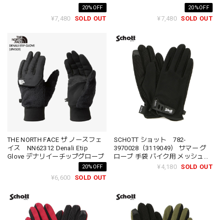
グローブ プリマロフト 春秋冬 ア
グローブ プリマロフト 春秋冬 ア
20%OFF
20%OFF
ウトドア スポーツ
ウトドア スポーツ
¥7,480
SOLD OUT
¥7,480
SOLD OUT
THE NORTH FACE ザ ノースフェ
SCHOTT ショット 782-
イス NN62312 Denali Etip
3970028（3119049） サマー グ
Glove デナリイーチップグローブ
ローブ 手袋 バイク用 メッシュ素
材 スマホ対応 メンズ レディース
¥4,180
SOLD OUT
20%OFF
¥6,600
SOLD OUT