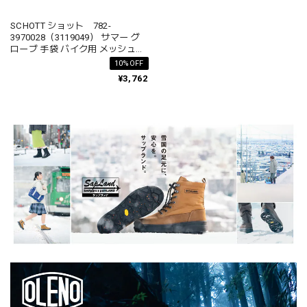
SCHOTT ショット 782-
3970028（3119049） サマー グ
ローブ 手袋 バイク用 メッシュ素
材 スマホ対応 メンズ レディース
10%OFF
¥3,762