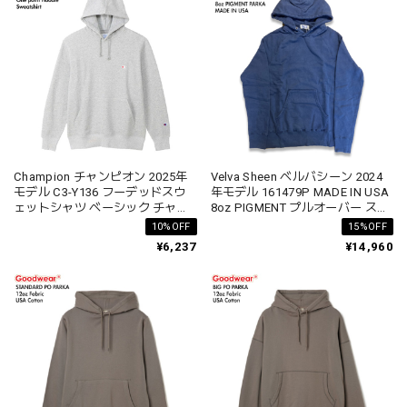
Champion チャンピオン 2025年
Velva Sheen ベルバシーン 2024
モデル C3-Y136 フーデッドスウ
年モデル 161479P MADE IN USA
ェットシャツ ベーシック チャン
8oz PIGMENT プルオーバー スウ
ピオン
ェットパーカートレーナー 無地
10%OFF
15%OFF
ラグランスリーブ
¥6,237
¥14,960