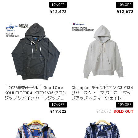
REVERSE WEAVE
REVERSE WEAVE
10%OFF
10%OFF
¥12,672
¥12,672
［2026最新モデル］ Good On ×
Champion チャンピオン C3-Y134
KOUHEI TERRAI KTER2605 タロン
リバースウィーブ パーカー ジッ
ジップ リメイク ハーフジップ プ
プアップ ヘヴィーウェイト
ルオーバー フード スウェット 日
REVERSE WEAVE
10%OFF
10%OFF
本製
¥17,622
¥12,672
SOLD OUT