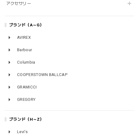
アクセサリー
ブランド（A～G）
AVIREX
Barbour
Columbia
COOPERSTOWN BALLCAP
GRAMICCI
GREGORY
ブランド（H～Z）
Levi's