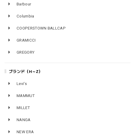
Barbour
Columbia
COOPERSTOWN BALLCAP
GRAMICCI
GREGORY
ブランド（H～Z）
Levi's
MAMMUT
MILLET
NANGA
NEW ERA