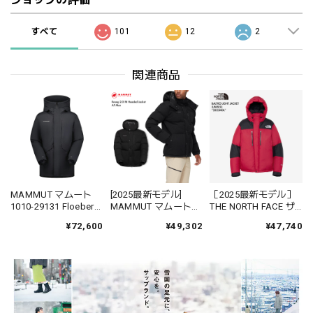
すべて
101
12
2
関連商品
MAMMUT マムート
[2025最新モデル]
［2025最新モデル］
1010-29131 Floeberg
MAMMUT マムート
THE NORTH FACE ザ
HS Thermo Hooded
1013-02982 ロゼグ
ノースフェイス
¥72,600
¥49,302
¥47,740
Coat AF Men メンズ
2.0 インサレーション
ND92551 バルトロラ
ダウンジャケット フ
フーデッド ジャケッ
イトジャケット ユニ
ード付き
ト アジアンフィット
セックス ダウン 中綿
Roseg
Baltro Light 定番