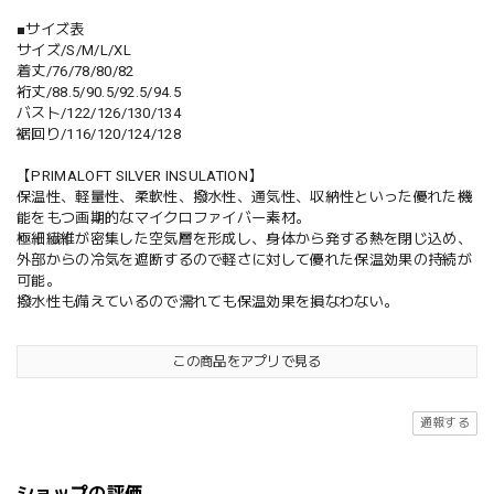
■サイズ表
サイズ/S/M/L/XL
着丈/76/78/80/82
裄丈/88.5/90.5/92.5/94.5
バスト/122/126/130/134
裾回り/116/120/124/128
【PRIMALOFT SILVER INSULATION】
保温性、軽量性、柔軟性、撥水性、通気性、収納性といった優れた機
能をもつ画期的なマイクロファイバー素材。
極細繊維が密集した空気層を形成し、身体から発する熱を閉じ込め、
外部からの冷気を遮断するので軽さに対して優れた保温効果の持続が
可能。
撥水性も備えているので濡れても保温効果を損なわない。
この商品をアプリで見る
通報する
ショップの評価