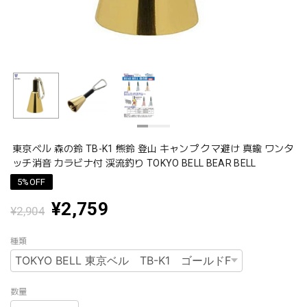
東京ベル 森の鈴 TB-K1 熊鈴 登山 キャンプ クマ避け 真鍮 ワンタ
ッチ消音 カラビナ付 渓流釣り TOKYO BELL BEAR BELL
5%OFF
¥2,759
¥2,904
種類
数量