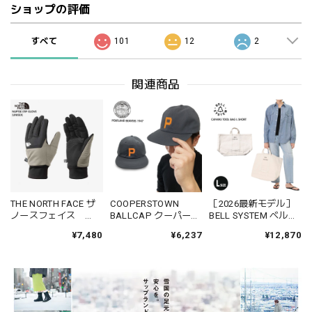
ショップの評価
すべて
101
12
2
関連商品
THE NORTH FACE ザ
COOPERSTOWN
［2026最新モデル］
ノースフェイス
BALLCAP クーパーズ
BELL SYSTEM ベルシ
NN62310 NUPTSE
タウンボールキャッ
ステム BS262G01 キ
¥7,480
¥6,237
¥12,870
ETIP GLOVE メンズ ヌ
プ PITC28 ポートラン
ャンバスツールバッ
プシイーチップグロ
ドビーバーズ1947 ロ
グ Lサイズ ショート
ーブ プリマロフト 春
ゴ 春夏秋冬 コットン
コットンテープ リベ
秋冬 アウトドア スポ
綿 100%
ット ステンシルロゴ
ーツ