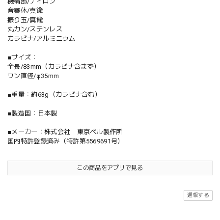
機構部/ナイロン
音響体/真鍮
振り玉/真鍮
丸カン/ステンレス
カラビナ/アルミニウム
■サイズ：
全長/83mm（カラビナ含まず）
ワン直径/φ35mm
■重量：約63g（カラビナ含む）
■製造国：日本製
■メーカー：株式会社 東京ベル製作所
国内特許登録済み（特許第5569691号）
この商品をアプリで見る
通報する