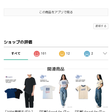
この商品をアプリで見る
通報する
ショップの評価
すべて
101
12
2
関連商品
［2026最新モデル］
[定番] Good On グッ
[定番] Good On グッ