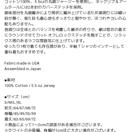
コットン100％、5.5ozの丸胴ジャージーを使用し、ネックリブ＆アー
ムホールには2本針のカバーステッチを採用。
胴体部分を丸胴編みにより筒状に編み上げているため胴周りには縫い
目が無く、見た目も着心地もすっきりと軽やかで、ほつれやヨレの心
配もありません。
首周りは全体とのバランスを考慮した緩めの作りで、裾は短めの着丈
にラウンドさせてカットオフしロックステッチを施すことで、リラッ
クス感のあるラフな雰囲気に仕上げています。
ゆったり1枚で着ても存在感があり、半袖Ｔシャツのインナーとして
重ね着もおすすめです。
Fabric made in USA
Assembled in Japan
■素材
100% Cotton / 5.5 oz Jersey
■サイズ（cm）
S/M/L/XL
裄丈/64/67/68/72
身幅/45/49/55/59
着丈/63/65/69/72
※商品によって1〜2cmの誤差がある場合がございます。
※ホワイトのみ肩幅、身幅が1cmほど大きい場合がございます。