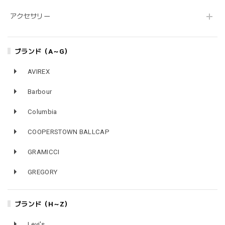
アクセサリー
ブランド（A～G）
AVIREX
Barbour
Columbia
COOPERSTOWN BALLCAP
GRAMICCI
GREGORY
ブランド（H～Z）
Levi's