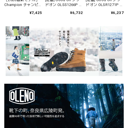
Champion チャンピオ
ドオン OLSS1266P フ
ドオン OLSR1271P ス
ン C3D301 リバース
ラミンゴ FLAMINGO
クリプト ロゴ リンガ
¥7,425
¥6,732
¥6,237
ウィーブ ショートス
S/S Tシャツ 半袖
ー Tシャツ RINGER 半
リーブTシャツ ロープ
USAコットン 綿 メン
袖 USAコットン 綿 メ
染色 フェード
ズ レディース ユニセ
ンズ レディース ユニ
ックス 日本製
セックス 日本製