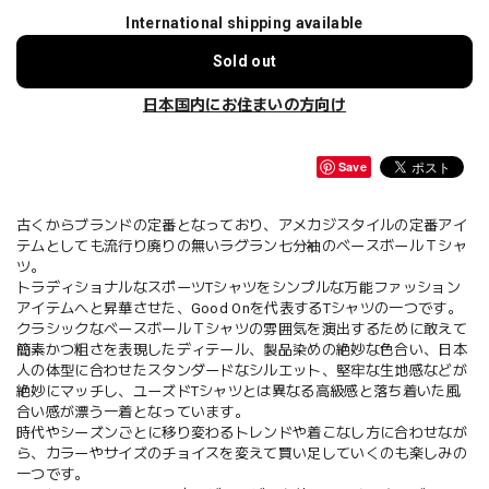
International shipping available
Sold out
日本国内にお住まいの方向け
Save
古くからブランドの定番となっており、アメカジスタイルの定番アイ
テムとしても流行り廃りの無いラグラン七分袖のベースボールＴシャ
ツ。
トラディショナルなスポーツTシャツをシンプルな万能ファッション
アイテムへと昇華させた、Good Onを代表するTシャツの一つです。
クラシックなベースボールＴシャツの雰囲気を演出するために敢えて
簡素かつ粗さを表現したディテール、製品染めの絶妙な色合い、日本
人の体型に合わせたスタンダードなシルエット、堅牢な生地感などが
絶妙にマッチし、ユーズドTシャツとは異なる高級感と落ち着いた風
合い感が漂う一着となっています。
時代やシーズンごとに移り変わるトレンドや着こなし方に合わせなが
ら、カラーやサイズのチョイスを変えて買い足していくのも楽しみの
一つです。