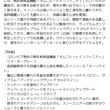
には、熱反射保温機能「オムニヒートインフィニティ」のゴールドの
裏地が、体の熱を反射するため、真冬の寒い日でもシューズ内を暖か
く保ちます。インソールは高いクッション性と通気性に優れており、
長時間履いていても疲れにくく、快適な履き心地を実現。
当シリーズ最大の特徴であるアウトソールは、積雪や凍結のある厳し
い状況下でも安全に歩行できるように開発された、ヴィブラムオリジ
ナルソールのヴィブラム「アークティックグリップ オルテライン」を
採用しており、細かい突起付きのラグ（凸部）が摩擦力を利用して、
安定したグリップ力を発揮します。クラシカルなシューレースタイプ
で、真冬のウィンターコーディネートに取り入れやすアイテムです。
【特徴】
・コロンビア独自の熱反射保温機能「オムニヒートインフィニティ」
・ウォータープルーフ
・長時間使用でも快適な履き心地を実現したインソール「オーソライ
ト」
・幅広い環境で優れた性能を発揮するアウトソールテクノロジー、ヴ
ィブラム「アークティックグリップ オルテライン」
・ミッドソールを厚めにアップデート
・アッパーとミッドソールをストレートラインにアップデート
・クラシカルなシューレースタイプ
・レザーとコーデュラファブリックを組み合わせたアッパー素材
・真冬のアウトドアシーンはもちろん、スノーエリアへの旅行やタウ
ンユースと様々なシーンにフィット