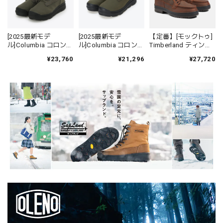
[2025最新モデ
[2025最新モデ
【定番】[モックトゥ]
ル]Columbia コロンビ
ル]Columbia コロンビ
Timberland ティンバ
ア YU9626 サップラン
ア YU9682 サップラン
ーランド 37042 ヘリ
¥23,760
¥21,296
¥27,720
ド フォー ウォーター
ド フォー チャッカ ウ
テージ GTX モックト
プルーフ オムニヒー
ォータープルーフ オ
ゥ ミッド ブラウン メ
トインフィニティ
ムニヒートインフィ
ンズ
ニティ