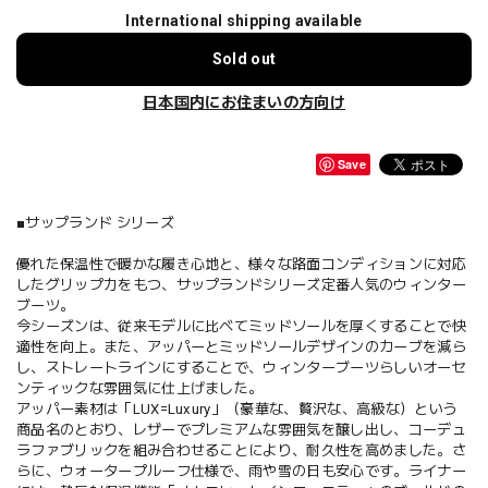
International shipping available
Sold out
日本国内にお住まいの方向け
Save
■サップランド シリーズ
優れた保温性で暖かな履き心地と、様々な路面コンディションに対応
したグリップ力をもつ、サップランドシリーズ定番人気のウィンター
ブーツ。
今シーズンは、従来モデルに比べてミッドソールを厚くすることで快
適性を向上。また、アッパーとミッドソールデザインのカーブを減ら
し、ストレートラインにすることで、ウィンターブーツらしいオーセ
ンティックな雰囲気に仕上げました。
アッパー素材は「LUX=Luxury」（豪華な、贅沢な、高級な）という
商品名のとおり、レザーでプレミアムな雰囲気を醸し出し、コーデュ
ラファブリックを組み合わせることにより、耐久性を高めました。さ
らに、ウォータープルーフ仕様で、雨や雪の日も安心です。ライナー