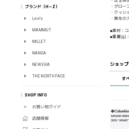
・足全体
・グロー
ブランド（H～Z）
・クッシ
Levi's
・真冬の
MAMMUT
■素材：
■重量(g)：4
MILLET
NANGA
ショップ
NEW ERA
THE NORTH FACE
す
SHOP INFO
お買い物ガイド
店舗情報