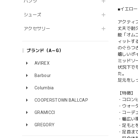
パンツ
■イエロ
シューズ
アクティ
丈夫で耐
アクセサリー
能「オム
ィットす
のぐらつ
ブランド（A～G）
嬉しいポ
ミッドソ
AVIREX
状況下で
た。
Barbour
足元をし
Columbia
【特徴】
・コロン
COOPERSTOWN BALLCAP
・ウォー
GRAMICCI
・コーデ
・幅広い
GREGORY
・足もと
・足首ま