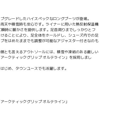
ップグレードしたハイスペックなロングブーツが登場。
で雨天や積雪時も安心です。ライナーに用いた熱反射保温機
て瞬時に暖かさを提供します。足首周りまでしっかりとフ
設けることにより、足全体をホールドし、シューズ内での足
ーブをはめたままでも調整が可能なアジャスター付きなのも
特徴とも言えるアウトソールには、積雪や凍結のある厳しい
アークティックグリップ オルテライン」を採用しまし
をはじめ、タウンユースでも活躍します。
アークティックグリップ オルテライン」