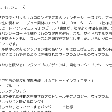
ーテイルシリーズ
ブでスタイリッシュなコロンビア定番のウィンターシューズより、ア
久性に優れたコーデュラ素材のアッパーは、ウォータープルーフ仕様
ニヒート インフィニティ」のゴールド裏地が、効率よく体温を反射し
るバンジーコード仕様で歩行の安定性を確保。また、サイドパネルを
きを防ぐとともに、スムーズな足運びを可能にしました。さらにグロ
イントです。
ールは厚みのあるクッション性の高いソールに仕上げました。最大の
も安全に歩行できるように開発されたヴィブラムソールのヴィブラム「
っかりと暖めるロングタイプのデザインは、真冬のアウトドアシーン
ビア独自の熱反射保温機能「オムニヒートインフィニティ」
タープルーフ
ュラファブリック
環境で優れた性能を発揮するアウトソールテクノロジー、ヴィブラム「
をしっかりと暖めるロング丈
でしっかりとフィットするバンジーコード仕様