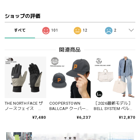
ショップの評価
すべて
101
12
2
関連商品
THE NORTH FACE ザ
COOPERSTOWN
［2026最新モデル］
ノースフェイス
BALLCAP クーパーズ
BELL SYSTEM ベルシ
NN62310 NUPTSE
タウンボールキャッ
ステム BS262G01 キ
¥7,480
¥6,237
¥12,870
ETIP GLOVE メンズ ヌ
プ PITC28 ポートラン
ャンバスツールバッ
プシイーチップグロ
ドビーバーズ1947 ロ
グ Lサイズ ショート
ーブ プリマロフト 春
ゴ 春夏秋冬 コットン
コットンテープ リベ
秋冬 アウトドア スポ
綿 100%
ット ステンシルロゴ