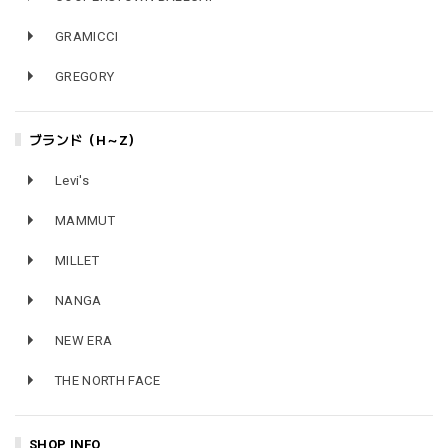
GRAMICCI
GREGORY
ブランド（H～Z）
Levi's
MAMMUT
MILLET
NANGA
NEW ERA
THE NORTH FACE
SHOP INFO