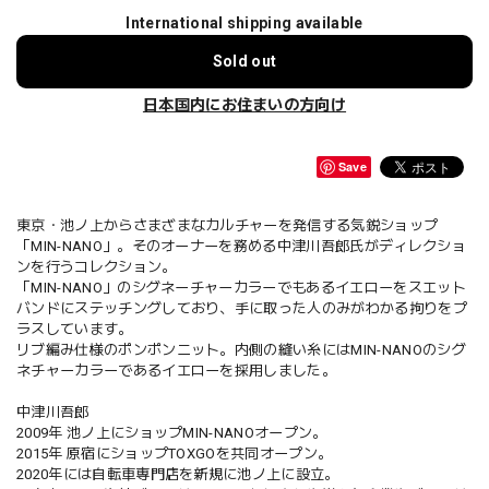
International shipping available
Sold out
日本国内にお住まいの方向け
Save
東京・池ノ上からさまざまなカルチャーを発信する気鋭ショップ
「MIN-NANO」。そのオーナーを務める中津川吾郎氏がディレクショ
ンを行うコレクション。
「MIN-NANO」のシグネーチャーカラーでもあるイエローをスエット
バンドにステッチングしており、手に取った人のみがわかる拘りをプ
ラスしています。
リブ編み仕様のポンポンニット。内側の縫い糸にはMIN-NANOのシグ
ネチャーカラーであるイエローを採用しました。
中津川吾郎
2009年 池ノ上にショップMIN-NANOオープン。
2015年 原宿にショップTOXGOを共同オープン。
2020年には自転車専門店を新規に池ノ上に設立。