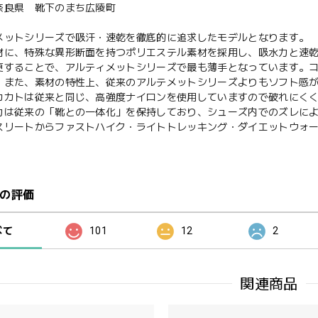
奈良県 靴下のまち広陵町
メットシリーズで吸汗・速乾を徹底的に追求したモデルとなります。
材に、特殊な異形断面を持つポリエステル素材を採用し、吸水力と速乾
更することで、アルティメットシリーズで最も薄手となっています。
。また、素材の特性上、従来のアルテメットシリーズよりもソフト感
カカトは従来と同じ、高強度ナイロンを使用していますので破れにく
力は従来の「靴との一体化」を保持しており、シューズ内でのズレに
スリートからファストハイク・ライトトレッキング・ダイエットウォ
の評価
べて
101
12
2
関連商品