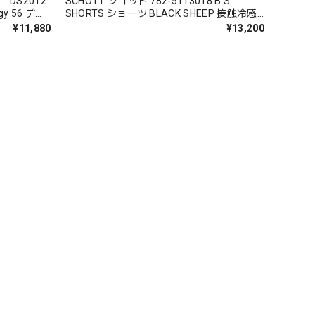
A DS2012
SCHOTT ショット 782-5113018 B.S.
y 56 ディ
SHORTS ショーツ BLACK SHEEP 接触冷感
 コラボ
速乾 抗菌
¥11,880
¥13,200