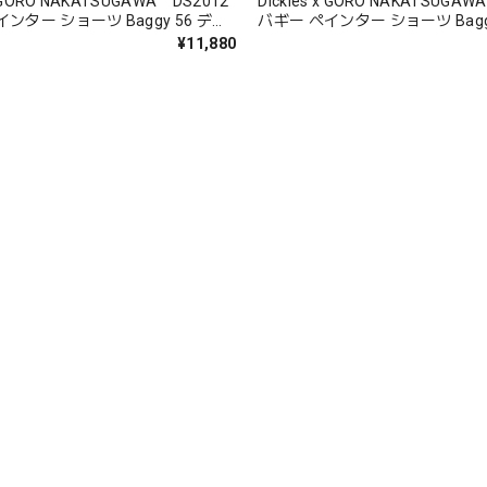
 x GORO NAKATSUGAWA DS2012
Dickies x GORO NAKATSUGAW
ンター ショーツ Baggy 56 ディ
バギー ペインター ショーツ Bagg
IN-NANO 中津川吾郎 コラボ
ッキーズ MIN-NANO 中津川吾郎
¥11,880