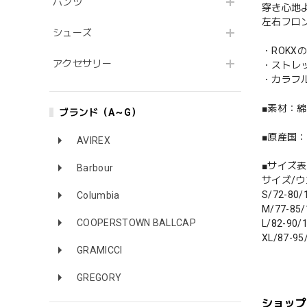
パンツ
穿き心地
左右フロ
シューズ
・ROK
アクセサリー
・ストレ
・カラフ
■素材：綿
ブランド（A～G）
■原産国
AVIREX
■サイズ表(
Barbour
サイズ/ウ
S/72-80/
Columbia
M/77-85/
COOPERSTOWN BALLCAP
L/82-90/1
XL/87-95
GRAMICCI
GREGORY
ショップ