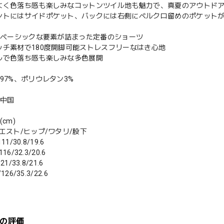
よく色落ち感も楽しみなコットンツイル地も魅力で、真夏のアウトド
ントにはサイドポケット、バックには右側にベルクロ留めのポケットが
Xのベーシックな要素が詰まった定番のショーツ
ッチ素材で180度開脚可能ストレスフリーなはき心地
ルで色落ち感も楽しみな多色展開
97%、ポリウレタン3%
：中国
cm)
エスト/ヒップ/ワタリ/股下
111/30.8/19.6
116/32.3/20.6
21/33.8/21.6
/126/35.3/22.6
の評価