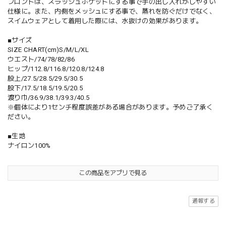
フロントは、スラッシュポケットにする事で手の出し入れがしやすい
仕様に。また、内側をメッシュにする事で、蒸れを防ぐだけでなく、
スイムウェアとして着用した際には、水抜けの効果があります。
■サイズ
SIZE CHART(cm)S/M/L/XL
ウエスト/74/78/82/86
ヒップ/112.8/116.8/120.8/124.8
股上/27.5/28.5/29.5/30.5
股下/17.5/18.5/19.5/20.5
渡り巾/36.9/38.1/39.3/40.5
※個体により1センチ程度誤差がある場合があります。予めご了承く
ださい。
■生地
ナイロン100%
この商品をアプリで見る
通報する