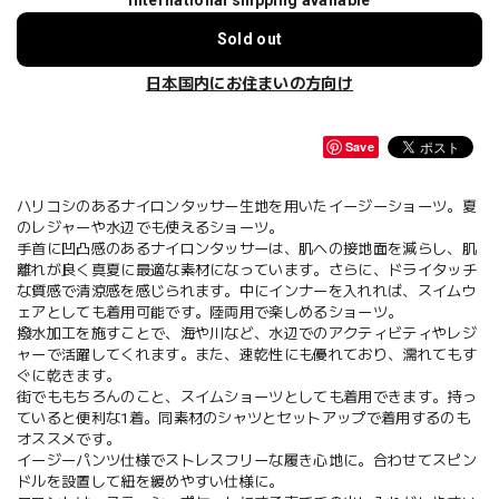
International shipping available
Sold out
日本国内にお住まいの方向け
Save
ハリコシのあるナイロンタッサー生地を用いたイージーショーツ。夏
のレジャーや水辺でも使えるショーツ。
手首に凹凸感のあるナイロンタッサーは、肌への接地面を減らし、肌
離れが良く真夏に最適な素材になっています。さらに、ドライタッチ
な質感で清涼感を感じられます。中にインナーを入れれば、スイムウ
ェアとしても着用可能です。陸両用で楽しめるショーツ。
撥水加工を施すことで、海や川など、水辺でのアクティビティやレジ
ャーで活躍してくれます。また、速乾性にも優れており、濡れてもす
ぐに乾きます。
街でももちろんのこと、スイムショーツとしても着用できます。持っ
ていると便利な1着。同素材のシャツとセットアップで着用するのも
オススメです。
イージーパンツ仕様でストレスフリーな履き心地に。合わせてスピン
ドルを設置して紐を緩めやすい仕様に。