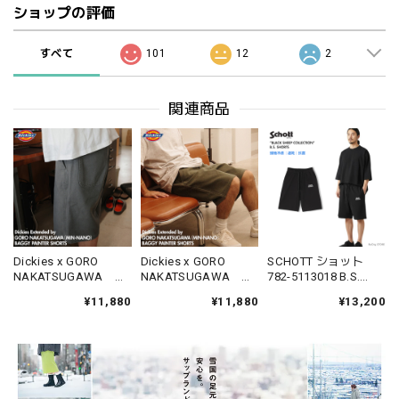
ショップの評価
すべて
101
12
2
関連商品
Dickies x GORO
Dickies x GORO
SCHOTT ショット
NAKATSUGAWA
NAKATSUGAWA
782-5113018 B.S.
DS2012 バギー ペイ
DS2012 バギー ペイ
SHORTS ショーツ
¥11,880
¥11,880
¥13,200
ンター ショーツ
ンター ショーツ
BLACK SHEEP 接触冷
Baggy 56 ディッキー
Baggy 56 ディッキー
感 速乾 抗菌
ズ MIN-NANO 中津川
ズ MIN-NANO 中津川
吾郎 コラボ
吾郎 コラボ