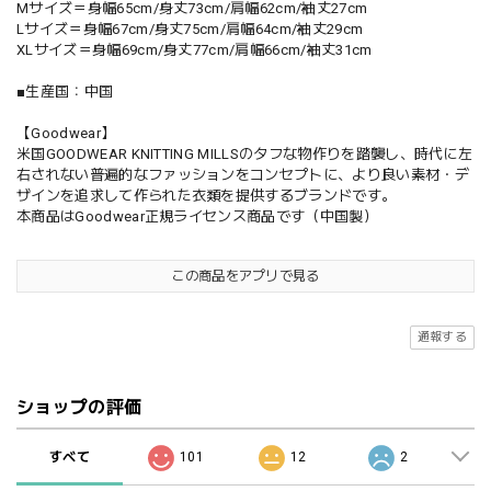
Mサイズ＝身幅65cm/身丈73cm/肩幅62cm/袖丈27cm
Lサイズ＝身幅67cm/身丈75cm/肩幅64cm/袖丈29cm
XLサイズ＝身幅69cm/身丈77cm/肩幅66cm/袖丈31cm
■生産国：中国
【Goodwear】
米国GOODWEAR KNITTING MILLSのタフな物作りを踏襲し、時代に左
右されない普遍的なファッションをコンセプトに、より良い素材・デ
ザインを追求して作られた衣類を提供するブランドです。
本商品はGoodwear正規ライセンス商品です（中国製）
この商品をアプリで見る
通報する
ショップの評価
すべて
101
12
2