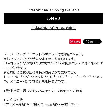
International shipping available
Sold out
日本国内にお住まいの方向け
Save
スーパービッグシルエットのポケット付き半袖Tシャツ。
かなり大きいので独特のシルエットを楽しめます。
USAコットンならではのタフな7.6オンスの肉厚ボディに洗いをかけて
USED感を演出。
着こむほどに味が出る独特の風合いがたまりません。
トレンドのビッグTシャツをさらに大きくしたスーパービッグTシャツ
で、スキニーパンツなどとも相性抜群です。
■素材/材質：綿100％(USAコットン、260g/ｍ?=7.6oz)
■サイズ/寸法
Sサイズ＝身幅63cm/身丈71cm/肩幅60cm/袖丈25cm