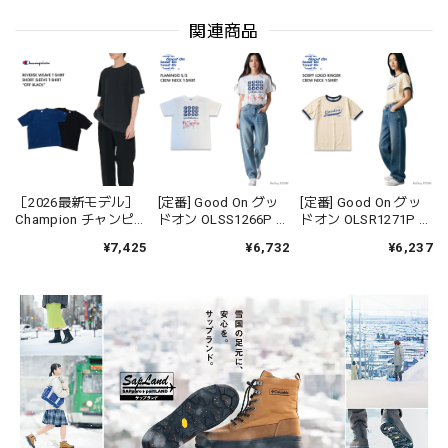
関連商品
［2026最新モデル］
[定番] Good On グッ
[定番] Good On グッ
Champion チャンピオ
ドオン OLSS1266P フ
ドオン OLSR1271P ス
ン C3D301 リバース
ラミンゴ FLAMINGO
クリプト ロゴ リンガ
¥7,425
¥6,732
¥6,237
ウィーブ ショートス
S/S Tシャツ 半袖
ー Tシャツ RINGER 半
リーブTシャツ ロープ
USAコットン 綿 メン
袖 USAコットン 綿 メ
染色 フェード
ズ レディース ユニセ
ンズ レディース ユニ
ックス 日本製
セックス 日本製