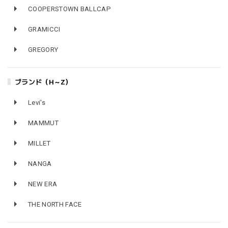
COOPERSTOWN BALLCAP
GRAMICCI
GREGORY
ブランド（H～Z）
Levi's
MAMMUT
MILLET
NANGA
NEW ERA
THE NORTH FACE