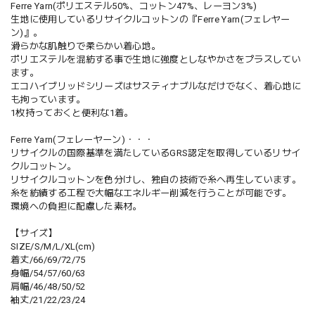
Ferre Yarn(ポリエステル50%、コットン47%、レーヨン3%)
生地に使用しているリサイクルコットンの『Ferre Yarn(フェレヤー
ン)』。
滑らかな肌触りで柔らかい着心地。
ポリエステルを混紡する事で生地に強度としなやかさをプラスしてい
ます。
エコハイブリッドシリーズはサスティナブルなだけでなく、着心地に
も拘っています。
1枚持っておくと便利な1着。
Ferre Yarn(フェレーヤーン)・・・
リサイクルの国際基準を満たしているGRS認定を取得しているリサイ
クルコットン。
リサイクルコットンを色分けし、独自の技術で糸へ再生しています。
糸を紡績する工程で大幅なエネルギー削減を行うことが可能です。
環境への負担に配慮した素材。
【サイズ】
SIZE/S/M/L/XL(cm)
着丈/66/69/72/75
身幅/54/57/60/63
肩幅/46/48/50/52
袖丈/21/22/23/24