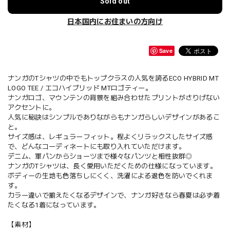
Sold out
日本国内にお住まいの方向け
Save
ナンガのTシャツの中でもトップクラスの人気を誇るECO HYBRID MT
LOGO TEE / エコハイブリッド MTロゴティー。
ナンガロゴ、マウンテンの背景を組み合わせたプリントがさりげない
アクセントに。
人気に秘訣はシンプルでありながらもナンガらしいデザインがあるこ
と。
サイズ感は、レギュラーフィット。程よくリラックスしたサイズ感
で、どんなコーディネートにも取り入れていただけます。
デニム、軍パンからショーツまで様々なパンツと相性抜群◎
ナンガのTシャツは、長く愛用いただくための仕様になっています。
ボディーの生地も色落ちしにくく、洗濯による退色を防いでくれま
す。
カラー違いで揃えたくなるデザインで、ナンガ好きなら春夏は必ず着
たくなる1着になっています。
【素材】