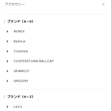
アクセサリー
ブランド（A～G）
AVIREX
Barbour
Columbia
COOPERSTOWN BALLCAP
GRAMICCI
GREGORY
ブランド（H～Z）
Levi's