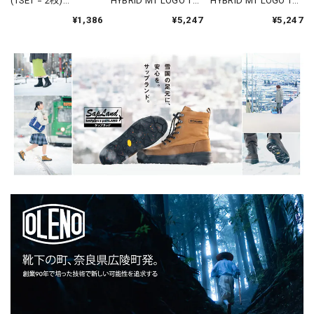
(1SET = 2枚)
HYBRID MT LOGO TEE
HYBRID MT LOGO TEE
[SOLOSOCKS] ペアソ
/ エコハイブリッド
/ エコハイブリッド
¥1,386
¥5,247
¥5,247
ックス
MTロゴティー ユニセ
MTロゴティー ユニセ
ックス
ックス