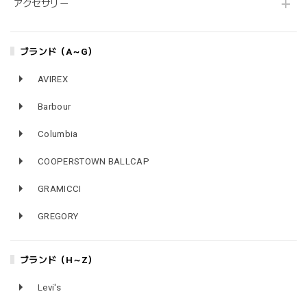
アクセサリー
ブランド（A～G）
AVIREX
Barbour
Columbia
COOPERSTOWN BALLCAP
GRAMICCI
GREGORY
ブランド（H～Z）
Levi's