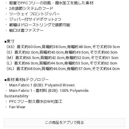
・ 軽量でPFCフリーの防風・撥水加工を施した素材
・ 2点調節システムのフード
・ ツーウェイ フロントジッパー
・ ジッパー付サイドポケット2つ
・ 裾幅はドローストリングで調節可能
・ 袖口は面ファスナー
■実寸
（XS）着丈約60.0cm,肩幅約38.0cm,身幅約48.0cm,そで丈約59.5cm
（S）着丈約62.0cm,肩幅約40.0cm,身幅約49.5cm,そで丈約60.5cm
（M）着丈約63.5cm,肩幅約42.0cm,身幅約52.0cm,そで丈約61.5cm
（L）着丈約66.0cm,肩幅約44.0cm,身幅約53.5cm,そで丈約62.0cm
（XL）着丈約68.0cm,肩幅約46.0cm,身幅約57.0cm,そで丈約64.0cm
■素材 素材&テクノロジー
・ Main Fabric 1 (B2B): Polyamid Woven
・ Main Fabric 1 - 面材料 (B2B): 100% Polyamide
Sustainability
・ PFCフリー耐久撥水(DWR)加工
・ Fair Wear
この商品をアプリで見る