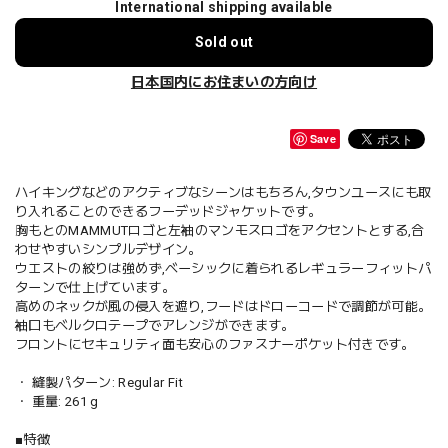
International shipping available
Sold out
日本国内にお住まいの方向け
Save
ハイキングなどのアクティブなシーンはもちろん,タウンユースにも取
り入れることのできるフーデッドジャケットです。
胸もとのMAMMUTロゴと左袖のマンモスロゴをアクセントとする,合
わせやすいシンプルデザイン。
ウエストの絞りは強めず,ベーシックに着られるレギュラーフィットパ
ターンで仕上げています。
高めのネックが風の侵入を遮り,フードはドローコードで調節が可能。
袖口もベルクロテープでアレンジができます。
フロントにセキュリティ面も安心のファスナーポケット付きです。
・ 縫製パターン: Regular Fit
・ 重量: 261 g
■特徴