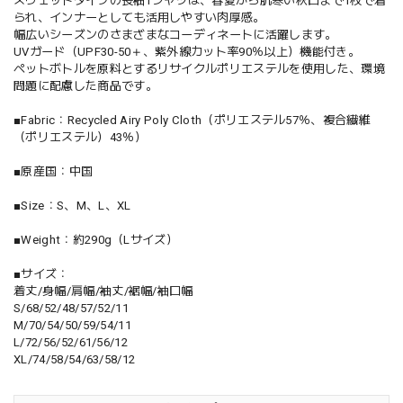
スウェットタイプの長袖Tシャツは、春夏から肌寒い秋口まで1枚で着
られ、インナーとしても活用しやすい肉厚感。
幅広いシーズンのさまざまなコーディネートに活躍します。
UVガード（UPF30-50＋、紫外線カット率90％以上）機能付き。
ペットボトルを原料とするリサイクルポリエステルを使用した、環境
問題に配慮した商品です。
■Fabric：Recycled Airy Poly Cloth（ポリエステル57％、複合繊維
（ポリエステル）43％）
■原産国：中国
■Size：S、M、L、XL
■Weight：約290g（Lサイズ）
■サイズ：
着丈/身幅/肩幅/袖丈/裾幅/袖口幅
S/68/52/48/57/52/11
M/70/54/50/59/54/11
L/72/56/52/61/56/12
XL/74/58/54/63/58/12