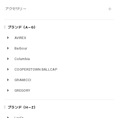
アクセサリー
ブランド（A～G）
AVIREX
Barbour
Columbia
COOPERSTOWN BALLCAP
GRAMICCI
GREGORY
ブランド（H～Z）
Levi's