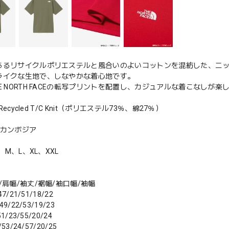
あるリサイクルポリエステルと風合いのよいコットンを混紡した、ニッ
ライクな生地で、しなやかな着心地です。
E NORTH FACEの転写プリントを配置し、カジュアルな着こなしが楽
：Recycled T/C Knit（ポリエステル73％、綿27％）
：カンボジア
S、M、L、XL、XXL
/肩幅/袖丈/裾幅/袖口幅/袖幅
47/21/51/18/22
49/22/53/19/23
51/23/55/20/24
/53/24/57/20/25