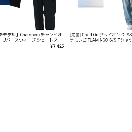
最新モデル］Champion チャンピオ
[定番] Good On グッドオン OLSS
301 リバースウィーブ ショートスリ
ラミンゴ FLAMINGO S/S Tシャツ 半
ツ ロープ染色 フェード
コットン 綿 メンズ レディース 
¥7,425
ス 日本製