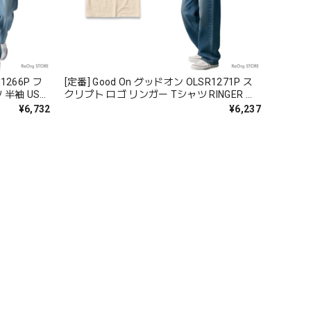
1266P フ
[定番] Good On グッドオン OLSR1271P ス
袖 USA
クリプト ロゴ リンガー Tシャツ RINGER 半
ユニセック
袖 USAコットン 綿 メンズ レディース ユニ
¥6,732
¥6,237
セックス 日本製