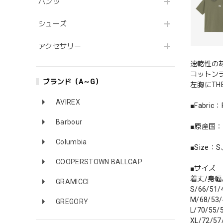
パンツ
シューズ
アクセサリー
速乾性の
コットン
ブランド（A～G）
左胸にTH
AVIREX
■Fabric
Barbour
■原産国
Columbia
■Size：
COOPERSTOWN BALLCAP
■サイズ
着丈/身幅
GRAMICCI
S/66/51/
M/68/53/
GREGORY
L/70/55/
XL/72/57