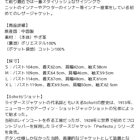
て削り最近では一番スタイリッシュなサイジングで
ニットのインナーやアウターのインナー等インナー提案をしている初
めてのレザージャケット。
【商品詳細】
原産国：中国製
素材：（本体）やぎ革
（裏地）ポリエステル100%
（ポケット袋地）コットン100%
【採寸】
Ｓ：バスト104cm、着丈62cm、肩幅42cm、袖丈58cm
Ｍ：バスト109cm、着丈64.5cm、肩幅46cm、袖丈59.5cm
Ｌ：バスト114cm、着丈67cm、肩幅48cm、袖丈61cm
ＸＬ：バスト119cm、着丈69.5cm、肩幅50cm、袖丈62.5cm
【Schott/ショット】
ライダースジャケットの代名詞ともいえるSchottの歴史は、1913年、
ニューヨークでアーヴィン・ショットジャックショットの兄弟によっ
て始まった。
当初はレインコートを作る工場だったが、1928年に世界で初めてフロ
ントジッパーを採用したライダースジャケット「Perfecto」シリーズ
を発売。
ボタン仕様しかなかった当時、画期的なジャケットとして話題とな