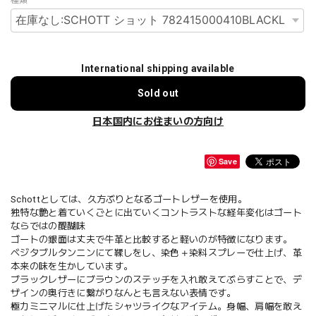
種類
International shipping available
Sold out
日本国内にお住まいの方向け
Save
Schottとしては、久方ぶりとなるゴートレザーを使用。
独特な艶と着ていくごとに出ていくコントラストな経年変化はゴート
ならではの醍醐味
ゴートの銀面は丈夫で牛革と比較すると軽いのが特徴になります。
ベジタブルタンニンにて鞣しをし、染色＋染料スプレーで仕上げ、革
本来の味を生かしています。
ブラックレザーにブラウンのステッチを入れ敢えてぶらすことで、デ
ザインの奥行きに繋がりなんとも言えない表情です。
極力ミニマルに仕上げたシャツライクなアイテム。身幅、肩幅を敢え