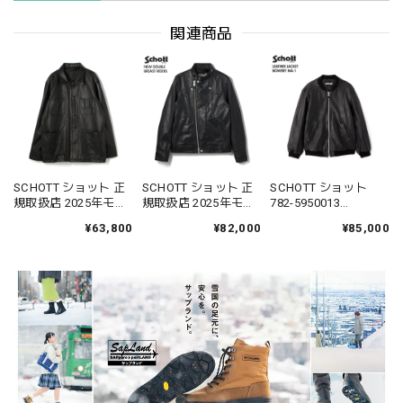
関連商品
SCHOTT ショット 正
SCHOTT ショット 正
SCHOTT ショット
規取扱店 2025年モデ
規取扱店 2025年モデ
782-5950013
ル 7825950012 LAMB
ル 7825950010 NEW
LEATHER JACKET
¥63,800
¥82,000
¥85,000
LEATHER COVERALL
DOUBLE BREAST
BOWERY レザージャ
JACKET ラムレザー
RIDERS ダブル ブレス
ケット バワリー MA-1
カバーオール 782-
ト ライダース
3101061
3950079 3111050
7823950077 3101048