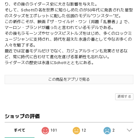
り、その後のライダース史に大きな影響を与えた。
そして、Schottの名を世界に知らしめたのが50年代に発表された星型
のスタッズをエポレットに配した伝説のモデル”ワンスター“だ。
この新作こそが、映画『ザ・ワイルド・ワン（邦題「乱暴者」』で、
マーロン・ブランドが纏ったと言われているモデルである。
その後もラモーンズやセックスピストルズをはじめ、多くのロックミ
ュージシャンに支持され、時代を超えた永遠の番として今なお多くの
人々を魅了する。
最近では定番モデルだけでなく、カジュアルラインも充実させるな
ど、常に時代に合わせて進化を遂げる革新性も忘れない。
ライダースの歴史は永遠にSchottとともにある。
この商品をアプリで見る
通報する
ショップの評価
すべて
101
12
2