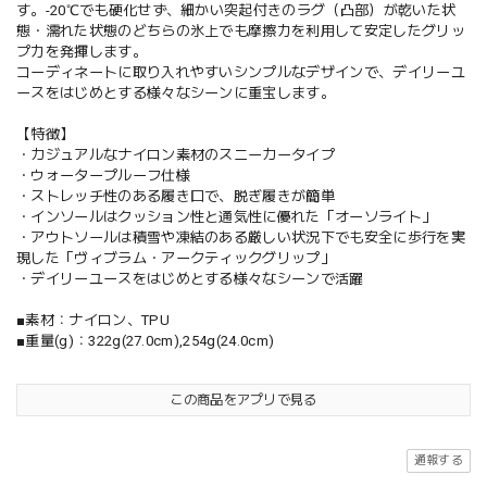
す。-20℃でも硬化せず、細かい突起付きのラグ（凸部）が乾いた状
態・濡れた状態のどちらの氷上でも摩擦力を利用して安定したグリッ
プ力を発揮します。
コーディネートに取り入れやすいシンプルなデザインで、デイリーユ
ースをはじめとする様々なシーンに重宝します。
【特徴】
・カジュアルなナイロン素材のスニーカータイプ
・ウォータープルーフ仕様
・ストレッチ性のある履き口で、脱ぎ履きが簡単
・インソールはクッション性と通気性に優れた「オーソライト」
・アウトソールは積雪や凍結のある厳しい状況下でも安全に歩行を実
現した「ヴィブラム・アークティックグリップ」
・デイリーユースをはじめとする様々なシーンで活躍
■素材：ナイロン、TPU
■重量(g)：322g(27.0cm),254g(24.0cm)
この商品をアプリで見る
通報する