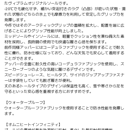
たヴィブラムオリジナルソールです。
-20℃でも硬化せず、細かい突起付きのラグ（凸部）が乾いた状態・濡
れた状態のどちらの氷上でも摩擦力を利用して安定したグリップ力を
発揮します。
今作ではそのアークティックグリップの面積を拡大し、配置を端に広
げることによりグリップ性能が向上しました。
ミッドソールやインソールには、軽量でクッション性を兼ね備えた素
材を採用し、長時間の使用でも快適な履き心地を保ちます。
前作同様アッパーにはコーデュラファブリックを使用することで耐久
性に優れ、防水仕様になっており、どんな天気でも安心して着用する
ことができます。
アッパーの全面に耐久性の高いコーデュラファブリックを使用し、ス
ニーカーブーツのような気軽に履けるデザインです。
スピードシューレース、ヒールタブ、サイドのジップアップファスナ
ーは手袋をしていても脱ぎ履きが便利。
丈のあるトールタイプのデザインは保温性も高く、雪や寒さから足を
守るといった安心感を重視する方におすすめです。
【ウォータープルーフ】
ウォータープルーフファブリックを使用することで防水性能を発揮し
ます。
【オムニヒートインフィニティ】