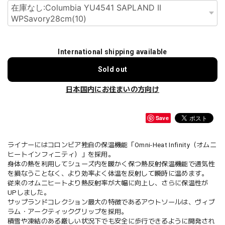
International shipping available
Sold out
日本国内にお住まいの方向け
Save
ライナーにはコロンビア独自の保温機能「Omni-Heat Infinity（オムニ
ヒートインフィニティ）」を採用。
身体の熱を利用してシューズ内を暖かく保つ熱反射保温機能で通気性
を損なうことなく、より効率よく体温を反射して瞬時に温めます。
従来のオムニヒートより熱反射率が大幅に向上し、さらに保温性が
UPしました。
サップランドコレクション最大の特徴であるアウトソールは、ヴィブ
ラム・アークティックグリップを採用。
積雪や凍結のある厳しい状況下でも安全に歩行できるように開発され