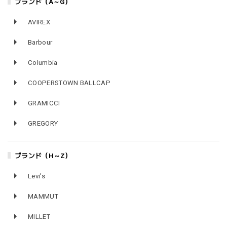
ブランド（A～G）
AVIREX
Barbour
Columbia
COOPERSTOWN BALLCAP
GRAMICCI
GREGORY
ブランド（H～Z）
Levi's
MAMMUT
MILLET