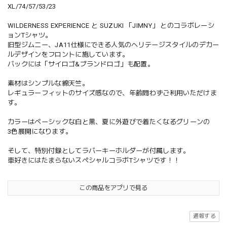
XL/74/57/53/23
WILDERNESS EXPERIENCE と SUZUKI 「JIMNY」 とのコラボレーシ
ョンTシャツ。
旧型ジムニー、JA11仕様にできる人気のヘリテージスタイルのデカー
ルデザインをフロントに施しています。
バックには「サイロゴ&ブランドロゴ」も配置。
素材はシンプルな綿天竺。
レギュラーフィットのサイズ感なので、年齢問わずご利用いただけま
す。
カラーはベーシックな白と黒、夏に外遊びで着たくなるグリーンの
3色展開になります。
そして、特別付録としてラバーキーホルダーが付属します。
車好きにはたまらないスペシャルコラボTシャツです！！
この商品をアプリで見る
通報する