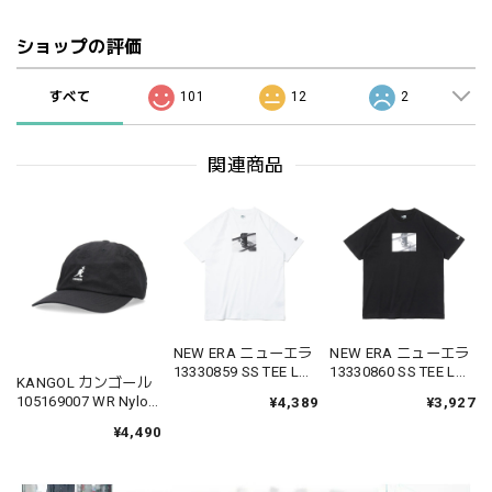
ショップの評価
すべて
101
12
2
関連商品
NEW ERA ニューエラ
NEW ERA ニューエラ
13330859 SS TEE LA
13330860 SS TEE LA
KANGOL カンゴール
SERIES SKATE WHT半
SERIES SKATE BLK 半
105169007 WR Nylon
¥4,389
¥3,927
袖 コットン Tシャツ
袖 コットン Tシャツ
Baseball ナイロン ベ
ホワイト レギュラー
ブラック レギュラー
¥4,490
ースボールキャップ
フィット
フィット