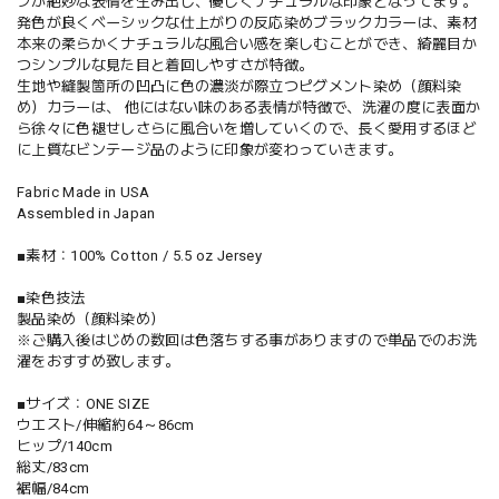
プが絶妙な表情を生み出し、優しくナチュラルな印象となってます。
発色が良くベーシックな仕上がりの反応染めブラックカラーは、素材
本来の柔らかくナチュラルな風合い感を楽しむことができ、綺麗目か
つシンプルな見た目と着回しやすさが特徴。
生地や縫製箇所の凹凸に色の濃淡が際立つピグメント染め（顔料染
め）カラーは、 他にはない味のある表情が特徴で、洗濯の度に表面か
ら徐々に色褪せしさらに風合いを増していくので、長く愛用するほど
に上質なビンテージ品のように印象が変わっていきます。
Fabric Made in USA
Assembled in Japan
■素材：100% Cotton / 5.5 oz Jersey
■染色技法
製品染め（顔料染め）
※ご購入後はじめの数回は色落ちする事がありますので単品でのお洗
濯をおすすめ致します。
■サイズ：ONE SIZE
ウエスト/伸縮約64～86cm
ヒップ/140cm
総丈/83cm
裾幅/84cm