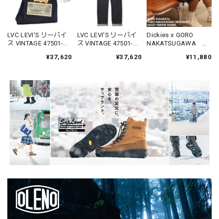
LVC LEVI'S リーバイ
LVC LEVI'S リーバイ
Dickies x GORO
ス VINTAGE 47501-
ス VINTAGE 47501-
NAKATSUGAWA
0224 501XX 1947モデ
0225 501XX 1947モデ
DS2012 バギー ペイ
¥37,620
¥37,620
¥11,880
ル デニム ジーンズ ジ
ル デニム ジーンズ ジ
ンター ショーツ
ーパン パンツ ストレ
ーパン パンツ ストレ
Baggy 56 ディッキー
ート オーガニック リ
ート オーガニックリ
ズ MIN-NANO 中津川
ジット
ンス
吾郎 コラボ