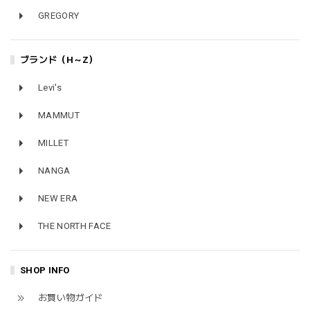
GREGORY
ブランド（H～Z）
Levi's
MAMMUT
MILLET
NANGA
NEW ERA
THE NORTH FACE
SHOP INFO
お買い物ガイド