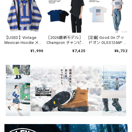
【USED】Vintage
［2026最新モデル］
[定番] Good On グッ
Mexican Hoodie メキ
Champion チャンピオ
ドオン OLSS1266P フ
シカン フーディー パ
ン C3D301 リバース
ラミンゴ FLAMINGO
¥1,990
¥7,425
¥6,732
ーカ メキシコ製 ブル
ウィーブ ショートス
S/S Tシャツ 半袖
ー XL
リーブTシャツ ロープ
USAコットン 綿 メン
染色 フェード
ズ レディース ユニセ
ックス 日本製