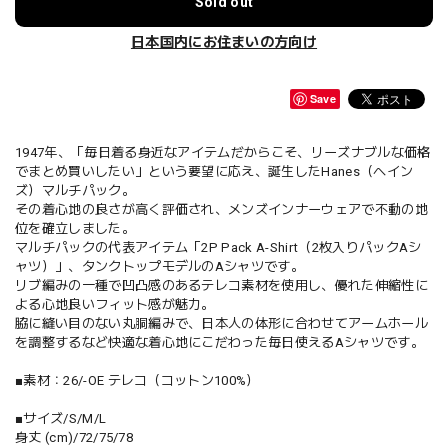
Sold out
日本国内にお住まいの方向け
Save
1947年、「毎日着る身近なアイテムだからこそ、リーズナブルな価格
でまとめ買いしたい」という要望に応え、誕生したHanes（ヘイン
ズ）マルチパック。
その着心地の良さが高く評価され、メンズインナーウェアで不動の地
位を確立しました。
マルチパックの代表アイテム「2P Pack A-Shirt（2枚入りパックAシ
ャツ）」、タンクトップモデルのAシャツです。
リブ編みの一種で凹凸感のあるテレコ素材を使用し、優れた伸縮性に
よる心地良いフィット感が魅力。
脇に縫い目のない丸胴編みで、日本人の体形に合わせてアームホール
を調整するなど快適な着心地にこだわった毎日使えるAシャツです。
■素材：26/-OE テレコ（コットン100%）
■サイズ/S/M/L
身丈 (cm)/72/75/78