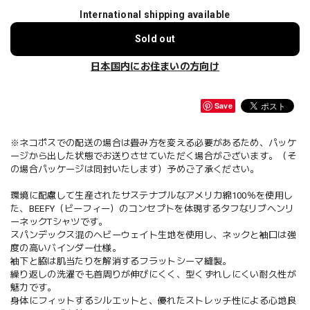
International shipping available
Sold out
日本国内にお住まいの方向け
Save
※ネコポスでの配送の場合は畳み方を変える必要があるため、パッケ
ージから出した状態でお送りさせていただく場合がございます。（そ
の場合パッケージは同封いたします）予めご了承ください。
環境に配慮して生産されたサステナブルなアメリカ綿100％を使用し
た、BEEFY（ビーフィー）のコンセプトを体現するタフなリブヘンリ
ーネックTシャツです。
スパンデックス混のヘビーウェイト生地を使用し、ネックと袖口は強
度の高いバインダー仕様。
袖下と脇は肌当たりを解消するフラットシーマ縫製。
繰り返しの洗濯でも首周りが伸びにくく、型くずれしにくい耐久性が
魅力です。
身体にフィットするシルエットと、優れたストレッチ性による心地良