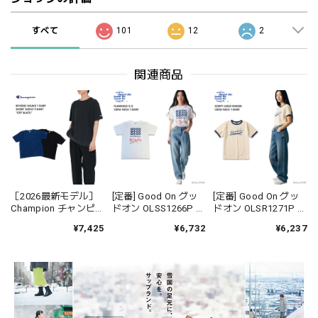
すべて
101
12
2
関連商品
［2026最新モデル］
[定番] Good On グッ
[定番] Good On グッ
Champion チャンピオ
ドオン OLSS1266P フ
ドオン OLSR1271P ス
ン C3D301 リバース
ラミンゴ FLAMINGO
クリプト ロゴ リンガ
¥7,425
¥6,732
¥6,237
ウィーブ ショートス
S/S Tシャツ 半袖
ー Tシャツ RINGER 半
リーブTシャツ ロープ
USAコットン 綿 メン
袖 USAコットン 綿 メ
染色 フェード
ズ レディース ユニセ
ンズ レディース ユニ
ックス 日本製
セックス 日本製