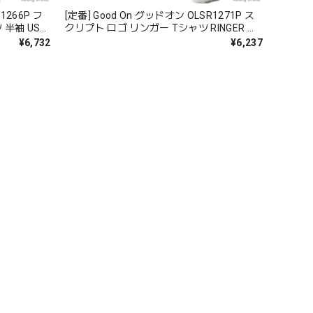
1266P フ
[定番] Good On グッドオン OLSR1271P ス
袖 USA
クリプト ロゴ リンガー Tシャツ RINGER 半
ユニセック
袖 USAコットン 綿 メンズ レディース ユニ
¥6,732
¥6,237
セックス 日本製