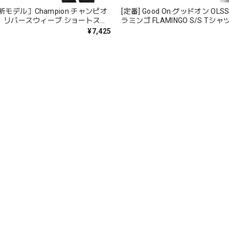
最新モデル］Champion チャンピオ
[定番] Good On グッドオン OLSS
301 リバースウィーブ ショートスリ
ラミンゴ FLAMINGO S/S Tシャツ 半
ツ ロープ染色 フェード
コットン 綿 メンズ レディース 
¥7,425
ス 日本製