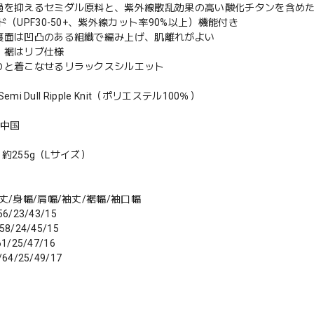
過を抑えるセミダル原料と、紫外線散乱効果の高い酸化チタンを含めた
ド（UPF30-50+、紫外線カット率90%以上）機能付き
裏面は凹凸のある組織で編み上げ、肌離れがよい
、裾はリブ仕様
りと着こなせるリラックスシルエット
：Semi Dull Ripple Knit（ポリエステル100％）
：中国
t：約255g（Lサイズ）
丈/身幅/肩幅/袖丈/裾幅/袖口幅
56/23/43/15
58/24/45/15
61/25/47/16
/64/25/49/17