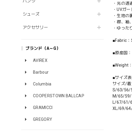
パンツ
・光の透
・UVガー
シューズ
・生地の
・襟、袖
アクセサリー
・ゆった
■Fabric
ブランド（A～G）
■原産国
AVIREX
■Weigh
Barbour
■サイズ表
サイズ/着
Columbia
S/63/56/
COOPERSTOWN BALLCAP
M/65/59/
L/67/61/
GRAMICCI
XL/69/64
GREGORY