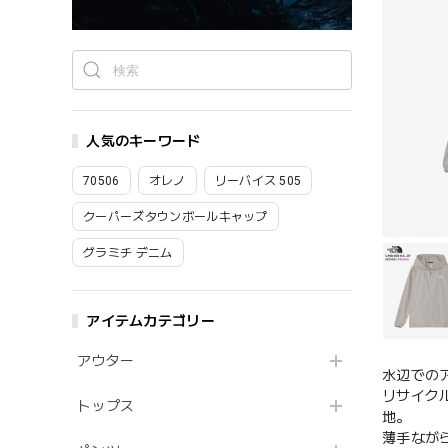
人気のキーワード
70506
オレノ
リーバイス 505
クーパーズタウンボールキャップ
グラミチ デニム
アイテムカテゴリー
アウター
水辺での
リサイク
トップス
地。
薄手なが