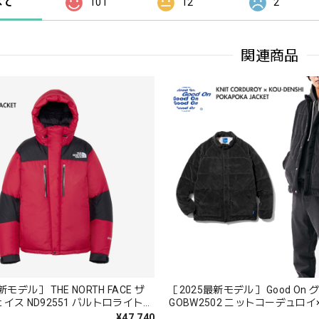
べて
101
12
2
関連商品
新モデル］ THE NORTH FACE ザ
［2025最新モデル］ Good On
イス ND92551 バルトロライトジ
GOBW2502 ニットコーデュロイ
ニセックス ダウン 中綿 Baltro
カポカジャケット メンズ レディ
¥47,740