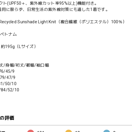
クト(UPF50＋、紫外線カット率95%以上)機能付き。
着用に限らず、日常生活の紫外線対策にも適した1着です。
：Recycled Sunshade Light Knit（複合繊維（ポリエステル）100％）
：ベトナム
t：約195g（Lサイズ）
丈/身幅/裄丈/裾幅/袖口幅
76/45/9
79/47/9
81/50/10
/84/52/10
の評価