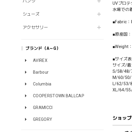
パンツ
UVプロテ
水場での
シューズ
■Fabric
アクセサリー
■原産国
■Weigh
ブランド（A～G）
■サイズ表
AVIREX
サイズ/着
S/58/48/
Barbour
M/60/50/
L/62/53/
Columbia
XL/64/55
COOPERSTOWN BALLCAP
GRAMICCI
ショップ
GREGORY