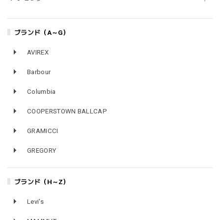
ブランド（A～G）
AVIREX
Barbour
Columbia
COOPERSTOWN BALLCAP
GRAMICCI
GREGORY
ブランド（H～Z）
Levi's