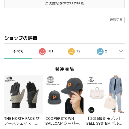
この商品をアプリで見る
通報する
ショップの評価
すべて
101
12
2
関連商品
THE NORTH FACE ザ
COOPERSTOWN
［2026最新モデル］
ノースフェイス
BALLCAP クーパーズ
BELL SYSTEM ベルシ
NN62310 NUPTSE
タウンボールキャッ
ステム BS262G01 キ