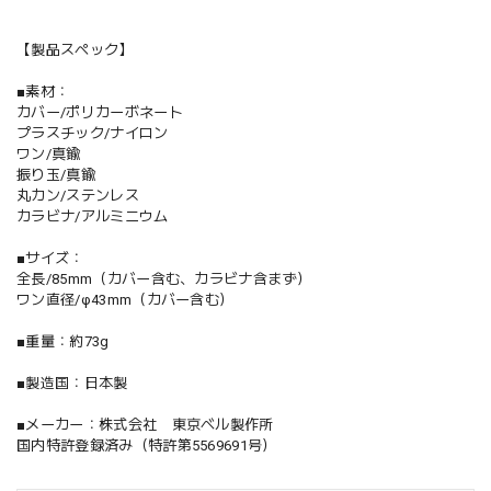
【製品スペック】
■素材：
カバー/ポリカーボネート
プラスチック/ナイロン
ワン/真鍮
振り玉/真鍮
丸カン/ステンレス
カラビナ/アルミニウム
■サイズ：
全長/85mm（カバー含む、カラビナ含まず）
ワン直径/φ43mm（カバー含む）
■重量：約73g
■製造国：日本製
■メーカー：株式会社 東京ベル製作所
国内特許登録済み（特許第5569691号）