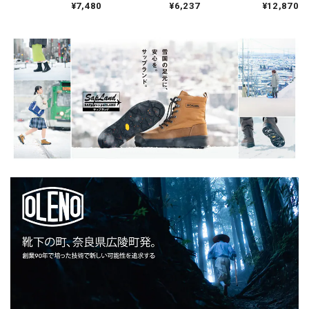
¥7,480
¥6,237
¥12,870
ETIP GLOVE メンズ ヌ
プ PITC28 ポートラン
ャンバスツールバッ
プシイーチップグロ
ドビーバーズ1947 ロ
グ Lサイズ ショート
ーブ プリマロフト 春
ゴ 春夏秋冬 コットン
コットンテープ リベ
秋冬 アウトドア スポ
綿 100%
ット ステンシルロゴ
ーツ