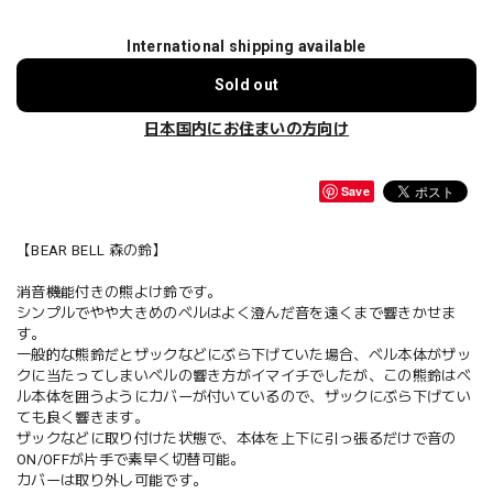
International shipping available
Sold out
日本国内にお住まいの方向け
Save
【BEAR BELL 森の鈴】
消音機能付きの熊よけ鈴です。
シンプルでやや大きめのベルはよく澄んだ音を遠くまで響きかせま
す。
一般的な熊鈴だとザックなどにぶら下げていた場合、ベル本体がザッ
クに当たってしまいベルの響き方がイマイチでしたが、この熊鈴はベ
ル本体を囲うようにカバーが付いているので、ザックにぶら下げてい
ても良く響きます。
ザックなどに取り付けた状態で、本体を上下に引っ張るだけで音の
ON/OFFが片手で素早く切替可能。
カバーは取り外し可能です。