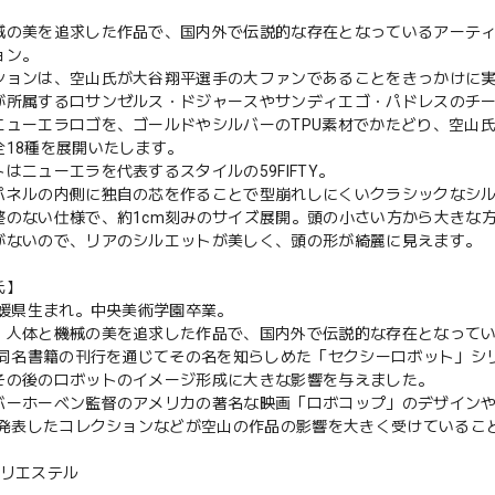
械の美を追求した作品で、国内外で伝説的な存在となっているアーティ
ョン。
ションは、空山氏が大谷翔平選手の大ファンであることをきっかけに
が所属するロサンゼルス・ドジャースやサンディエゴ・パドレスのチ
ニューエラロゴを、ゴールドやシルバーのTPU素材でかたどり、空山
全18種を展開いたします。
はニューエラを代表するスタイルの59FIFTY。
パネルの内側に独自の芯を作ることで型崩れしにくいクラシックなシ
整のない仕様で、約1cm刻みのサイズ展開。頭の小さい方から大きな
がないので、リアのシルエットが美しく、頭の形が綺麗に見えます。
氏】
愛媛県生まれ。中央美術学園卒業。
、人体と機械の美を追求した作品で、国内外で伝説的な存在となって
年の同名書籍の刊行を通じてその名を知らしめた「セクシーロボット」
その後のロボットのイメージ形成に大きな影響を与えました。
バーホーベン監督のアメリカの著名な映画「ロボコップ」のデザインや
年に発表したコレクションなどが空山の作品の影響を大きく受けているこ
ポリエステル