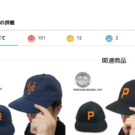
の評価
べて
101
12
2
関連商品