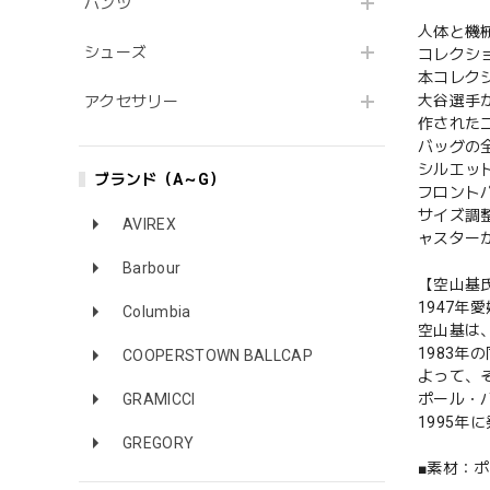
パンツ
人体と機
シューズ
コレクシ
本コレク
大谷選手
アクセサリー
作された
バッグの
シルエット
ブランド（A～G）
フロント
サイズ調
AVIREX
ャスター
Barbour
【空山基
1947年
Columbia
空山基は
1983
COOPERSTOWN BALLCAP
よって、
GRAMICCI
ポール・
1995
GREGORY
■素材：