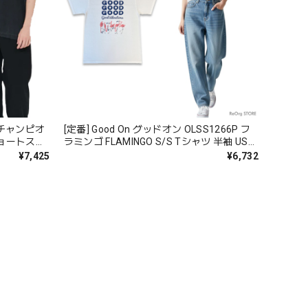
 チャンピオ
[定番] Good On グッドオン OLSS1266P フ
ショートスリ
ラミンゴ FLAMINGO S/S Tシャツ 半袖 USA
ド
コットン 綿 メンズ レディース ユニセック
¥7,425
¥6,732
ス 日本製