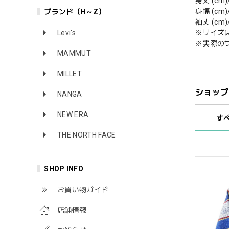
身丈 (cm)/
身幅 (cm)/
ブランド（H～Z）
袖丈 (cm)/
Levi's
※サイズ
※実際の
MAMMUT
MILLET
ショップ
NANGA
NEW ERA
す
THE NORTH FACE
SHOP INFO
お買い物ガイド
店舗情報