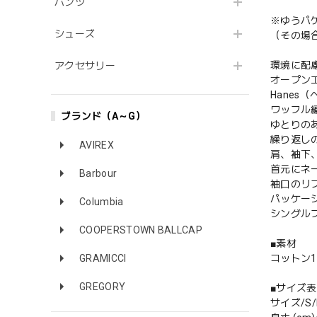
パンツ
※ゆうパ
シューズ
（その場
環境に配
アクセサリー
オープン
Hane
ワッフル
ブランド（A～G）
ゆとりの
繰り返し
AVIREX
肩、袖下
首元にネ
Barbour
袖口のリ
パッケー
Columbia
シングル
COOPERSTOWN BALLCAP
■素材
GRAMICCI
コットン1
GREGORY
■サイズ表
サイズ/S/M