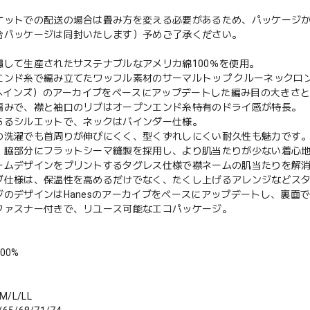
ケットでの配送の場合は畳み方を変える必要があるため、パッケージ
合パッケージは同封いたします）予めご了承ください。
慮して生産されたサステナブルなアメリカ綿100％を使用。
エンド糸で編み立てたワッフル素材のサーマルトップ クルーネックロ
s（ヘインズ）のアーカイブをベースにアップデートした編み目の大きさと
編みで、襟と袖口のリブはオープンエンド糸特有のドライ感が特長。
あるシルエットで、ネックはバインダー仕様。
の洗濯でも首周りが伸びにくく、型くずれしにくい耐久性も魅力です
、脇部分にフラットシーマ縫製を採用し、より肌当たりが少ない着心
ームデザインをプリントするタグレス仕様で襟ネームの肌当たりを解
ブ仕様は、保温性を高めるだけでなく、たくし上げるアレンジなどス
ジのデザインはHanesのアーカイブをベースにアップデートし、裏面
ファスナー付きで、リユース可能なエコパッケージ。
00%
/L/LL