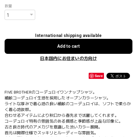
数量
International shipping available
Add to cart
日本国内にお住まいの方向け
Save
FIVE BROTHERのコーデュロイワンナップシャツ。
細畝コーデュロイ生地を採用したオープンカラーシャツ。
ライトな厚みで着心地の良い細畝のコーデュロイは、ソフトで柔らか
く着心地抜群。
合わせるアイテムにより秋口から春先まで活躍してくれます。
コーデュロイ特有の雰囲気のある質感と季節感が上品な印象に。
古き良き時代のアメカジを意識した渋いカラー展開。
首元は開襟仕様でスッキリとルーディーな雰囲気。