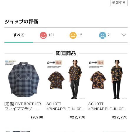
通報する
ショップの評価
すべて
101
12
2
関連商品
[定番] FIVE BROTHER
SCHOTT
SCHOTT
ファイブブラザー
×PINEAPPLE JUICE
×PINEAPPLE JUICE
152161 バッファロー
782-6123013 ショッ
782-6123014 ショッ
¥9,900
¥22,770
¥22,770
チェックシャツ ヘビ
ト パイナップルジュ
ト パイナップルジュ
ーフランネル 長袖シ
ース ATOMIC RAYON
ース BOAT RAYON
ャツ
SHIRT アトミック レ
SHIRT ボート レーヨ