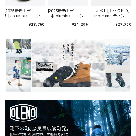
[2025最新モデ
[2025最新モデ
【定番】[モックトゥ]
ル]Columbia コロンビ
ル]Columbia コロンビ
Timberland ティンバ
ア YU9626 サップラン
ア YU9682 サップラン
ーランド 37042 ヘリ
¥23,760
¥21,296
¥27,720
ド フォー ウォーター
ド フォー チャッカ ウ
テージ GTX モックト
プルーフ オムニヒー
ォータープルーフ オ
ゥ ミッド ブラウン メ
トインフィニティ
ムニヒートインフィ
ンズ
ニティ