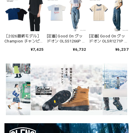
［2026最新モデル］
[定番] Good On グッ
[定番] Good On グッ
Champion チャンピオ
ドオン OLSS1266P フ
ドオン OLSR1271P ス
ン C3D301 リバース
ラミンゴ FLAMINGO
クリプト ロゴ リンガ
¥7,425
¥6,732
¥6,237
ウィーブ ショートス
S/S Tシャツ 半袖
ー Tシャツ RINGER 半
リーブTシャツ ロープ
USAコットン 綿 メン
袖 USAコットン 綿 メ
染色 フェード
ズ レディース ユニセ
ンズ レディース ユニ
ックス 日本製
セックス 日本製