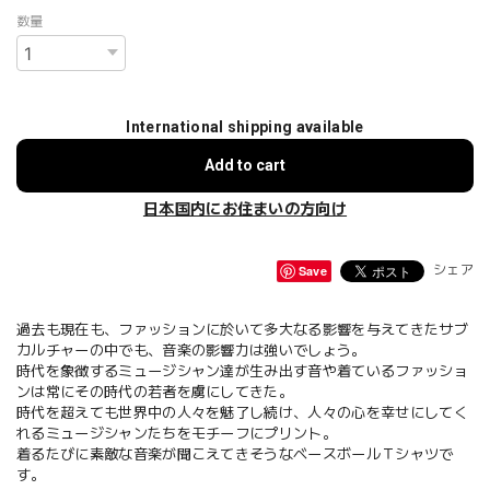
数量
International shipping available
Add to cart
日本国内にお住まいの方向け
Save
シェア
過去も現在も、ファッションに於いて多大なる影響を与えてきたサブ
カルチャーの中でも、音楽の影響力は強いでしょう。
時代を象徴するミュージシャン達が生み出す音や着ているファッショ
ンは常にその時代の若者を虜にしてきた。
時代を超えても世界中の人々を魅了し続け、人々の心を幸せにしてく
れるミュージシャンたちをモチーフにプリント。
着るたびに素敵な音楽が聞こえてきそうなベースボールＴシャツで
す。