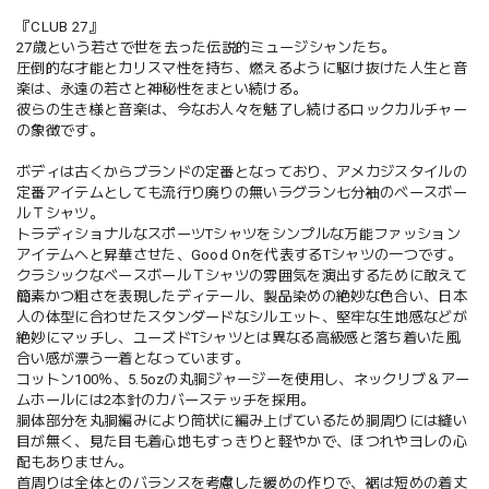
『CLUB 27』
27歳という若さで世を去った伝説的ミュージシャンたち。
圧倒的な才能とカリスマ性を持ち、燃えるように駆け抜けた人生と音
楽は、永遠の若さと神秘性をまとい続ける。
彼らの生き様と音楽は、今なお人々を魅了し続けるロックカルチャー
の象徴です。
ボディは古くからブランドの定番となっており、アメカジスタイルの
定番アイテムとしても流行り廃りの無いラグラン七分袖のベースボー
ルＴシャツ。
トラディショナルなスポーツTシャツをシンプルな万能ファッション
アイテムへと昇華させた、Good Onを代表するTシャツの一つです。
クラシックなベースボールＴシャツの雰囲気を演出するために敢えて
簡素かつ粗さを表現したディテール、製品染めの絶妙な色合い、日本
人の体型に合わせたスタンダードなシルエット、堅牢な生地感などが
絶妙にマッチし、ユーズドTシャツとは異なる高級感と落ち着いた風
合い感が漂う一着となっています。
コットン100％、5.5ozの丸胴ジャージーを使用し、ネックリブ＆アー
ムホールには2本針のカバーステッチを採用。
胴体部分を丸胴編みにより筒状に編み上げているため胴周りには縫い
目が無く、見た目も着心地もすっきりと軽やかで、ほつれやヨレの心
配もありません。
首周りは全体とのバランスを考慮した緩めの作りで、裾は短めの着丈