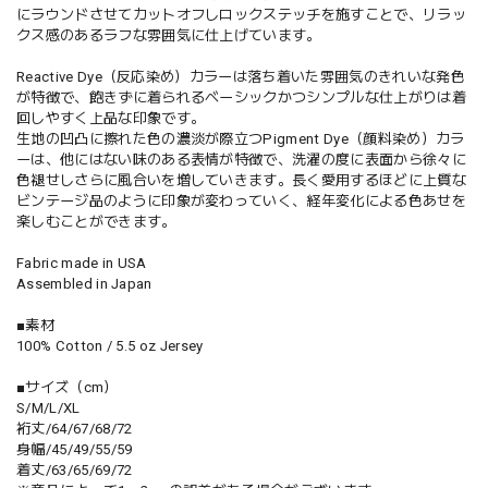
にラウンドさせてカットオフしロックステッチを施すことで、リラッ
クス感のあるラフな雰囲気に仕上げています。
Reactive Dye（反応染め）カラーは落ち着いた雰囲気のきれいな発色
が特徴で、飽きずに着られるベーシックかつシンプルな仕上がりは着
回しやすく上品な印象です。
生地の凹凸に擦れた色の濃淡が際立つPigment Dye（顔料染め）カラ
ーは、他にはない味のある表情が特徴で、洗濯の度に表面から徐々に
色褪せしさらに風合いを増していきます。長く愛用するほどに上質な
ビンテージ品のように印象が変わっていく、経年変化による色あせを
楽しむことができます。
Fabric made in USA
Assembled in Japan
■素材
100% Cotton / 5.5 oz Jersey
■サイズ（cm）
S/M/L/XL
裄丈/64/67/68/72
身幅/45/49/55/59
着丈/63/65/69/72