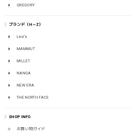
GREGORY
ブランド（H～Z）
Levi's
MAMMUT
MILLET
NANGA
NEW ERA
THE NORTH FACE
SHOP INFO
お買い物ガイド