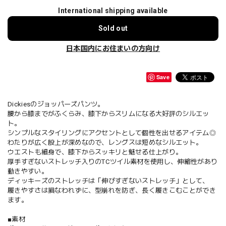
International shipping available
Sold out
日本国内にお住まいの方向け
Save
Dickiesのジョッパーズパンツ。
腰から膝までがふくらみ、膝下からスリムになる大好評のシルエッ
ト。
シンプルなスタイリングにアクセントとして個性を出せるアイテム◎
わたりが広く股上が深めなので、レングスは短めなシルエット。
ウエストも細身で、膝下からスッキリと魅せる仕上がり。
厚手すぎないストレッチ入りのTCツイル素材を使用し、伸縮性があり
動きやすい。
ディッキーズのストレッチは「伸びすぎないストレッチ」として、
履きやすさは損なわれずに、型崩れを防ぎ、長く履きこむことができ
ます。
■素材