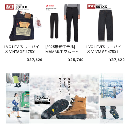
LVC LEVI'S リーバイ
[2025最新モデル]
LVC LEVI'S リーバイ
ス VINTAGE 47501-
MAMMUT マムート
ス VINTAGE 47501-
0224 501XX 1947モデ
1021-01020 ウィンタ
0225 501XX 1947モデ
¥37,620
¥25,740
¥37,620
ル デニム ジーンズ ジ
ーフィールド ソフト
ル デニム ジーンズ ジ
ーパン パンツ ストレ
シェル パンツ アジア
ーパン パンツ ストレ
ート オーガニック リ
ンフィット
ート オーガニックリ
ジット
Winterfield
ンス