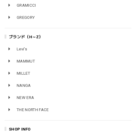
GRAMICCI
GREGORY
ブランド（H～Z）
Levi's
MAMMUT
MILLET
NANGA
NEW ERA
THE NORTH FACE
SHOP INFO