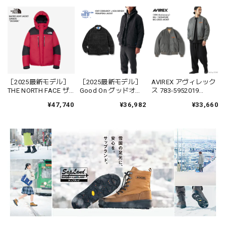
［2025最新モデル］
［2025最新モデル］
AVIREX アヴィレック
THE NORTH FACE ザ
Good On グッドオン
ス 783-5952019
ノースフェイス
GOBW2502 ニットコ
《50th Anniversary》
¥47,740
¥36,982
¥33,660
ND92551 バルトロラ
ーデュロイ×光電子 ポ
MA-1 SIGNATURE BIG
イトジャケット ユニ
カポカジャケット メ
LOGO MA-1 シグネチ
セックス ダウン 中綿
ンズ レディース
ャー ビッグロゴ ジャ
Baltro Light 定番
ケット