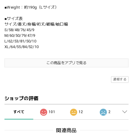
■Weight：約190g（Lサイズ）
■サイズ表
サイズ/着丈/身幅/裄丈/裾幅/袖口幅
S/58/48/76/45/9
M/60/50/79/47/9
L/62/53/81/50/10
XL/64/55/84/52/10
この商品をアプリで見る
通報する
ショップの評価
すべて
101
12
2
関連商品