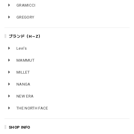
GRAMICCI
GREGORY
ブランド（H～Z）
Levi's
MAMMUT
MILLET
NANGA
NEW ERA
THE NORTH FACE
SHOP INFO