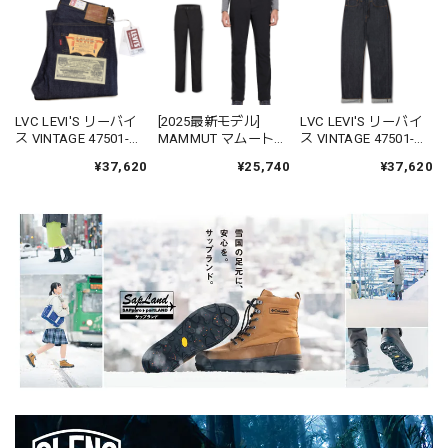
LVC LEVI'S リーバイ
[2025最新モデル]
LVC LEVI'S リーバイ
ス VINTAGE 47501-
MAMMUT マムート
ス VINTAGE 47501-
0224 501XX 1947モデ
1021-01020 ウィンタ
0225 501XX 1947モデ
¥37,620
¥25,740
¥37,620
ル デニム ジーンズ ジ
ーフィールド ソフト
ル デニム ジーンズ ジ
ーパン パンツ ストレ
シェル パンツ アジア
ーパン パンツ ストレ
ート オーガニック リ
ンフィット
ート オーガニックリ
ジット
Winterfield
ンス