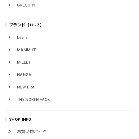
GREGORY
ブランド（H～Z）
Levi's
MAMMUT
MILLET
NANGA
NEW ERA
THE NORTH FACE
SHOP INFO
お買い物ガイド