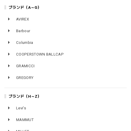
ブランド（A～G）
AVIREX
Barbour
Columbia
COOPERSTOWN BALLCAP
GRAMICCI
GREGORY
ブランド（H～Z）
Levi's
MAMMUT