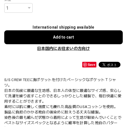
International shipping available
Add to cart
日本国内にお住まいの方向け
Save
S/S CREW TEEに胸ポケットを付けたベーシックなポケットＴシャ
ツ。
日本の気候に最適な生地感、日本人の体型に最適なサイズ感、安心し
て洗濯を繰り返すことのできるしっかりとした縫製で、毎日快適に愛
用することができます。
素材には肌に優しく強度にも優れた高品質のUSAコットンを使用。
製品に負担のかかる独自の後染めに耐えうる丈夫な縫製。
染色後の最も縮んだ状態から着用によって生地が馴染んでいくことで
ベストなサイズスペックとなるように縮率を計算した独自のパター