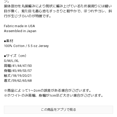
ン。
胴体部分を丸胴編みにより筒状に編み上げているため胴周りには縫い
目が無く、見た目も着心地もすっきりと軽やかで、ほつれやヨレ、斜
行が生じづらいのが特徴です。
Fabric made in USA
Assembled in Japan
■素材
100% Cotton / 5.5 oz Jersey
■サイズ（cm）
S/M/L/XL
肩幅/41/44/47/50
身幅/45/49/53/57
袖丈/18/19/20/21
着丈/59/62/65/68
※商品によって1〜2cmの誤差がある場合がございます。
※ホワイトのみ肩幅、身幅が1cmほど大きい場合がございます。
この商品をアプリで見る