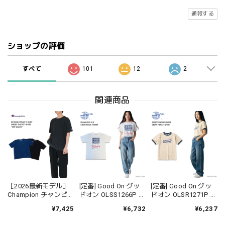
通報する
ショップの評価
すべて
101
12
2
関連商品
［2026最新モデル］
[定番] Good On グッ
[定番] Good On グッ
Champion チャンピオ
ドオン OLSS1266P フ
ドオン OLSR1271P ス
ン C3D301 リバース
ラミンゴ FLAMINGO
クリプト ロゴ リンガ
¥7,425
¥6,732
¥6,237
ウィーブ ショートス
S/S Tシャツ 半袖
ー Tシャツ RINGER 半
リーブTシャツ ロープ
USAコットン 綿 メン
袖 USAコットン 綿 メ