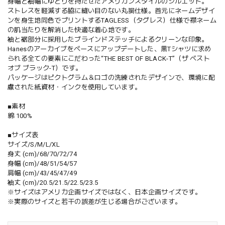
身幅と袖幅にゆとりを持たせたアメリカンスタイルのシルエット。
ストレスを軽減する脇に縫い目のない丸胴仕様。首元にネームデザイ
ンを身生地同色でプリントするTAGLESS（タグレス）仕様で襟ネーム
の肌当たりを解消した快適な着心地です。
袖と裾部分に採用したブラインドステッチによるクリーンな印象。
Hanesのアーカイブをベースにアップデートした、黒Tシャツに求め
られる全ての要素にこだわった“THE BEST OF BLACK-T”（ザ ベスト
オブ ブラック-T）です。
パッケージはピクトグラム＆ロゴの洗練されたデザインで、環境に配
慮された紙資材・インクを使用しています。
■素材
綿 100%
■サイズ表
サイズ/S/M/L/XL
身丈 (cm)/68/70/72/74
身幅 (cm)/48/51/54/57
肩幅 (cm)/43/45/47/49
袖丈 (cm)/20.5/21.5/22.5/23.5
※サイズはアメリカ企画サイズではなく、日本企画サイズです。
※実際のサイズと若干の誤差が生じる場合がございます。