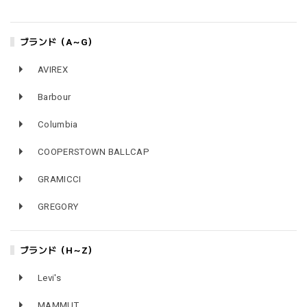
ブランド（A～G）
AVIREX
Barbour
Columbia
COOPERSTOWN BALLCAP
GRAMICCI
GREGORY
ブランド（H～Z）
Levi's
MAMMUT