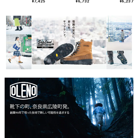
¥7,425
¥6,732
¥6,237
ウィーブ ショートス
S/S Tシャツ 半袖
ー Tシャツ RINGER 半
リーブTシャツ ロープ
USAコットン 綿 メン
袖 USAコットン 綿 メ
染色 フェード
ズ レディース ユニセ
ンズ レディース ユニ
ックス 日本製
セックス 日本製