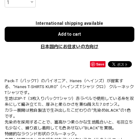
International shipping available
Add to cart
日本国内にお住まいの方向け
Save
Pack-T（パックT）のパイオニア、Hanes（ヘインズ）が提案す
る、“Hanes T-SHIRTS KURO”（ヘインズ Tシャツ クロ） クルーネック
Tシャツです。
生地は3P-T（3枚入りパックTシャツ）赤ラベルで使用している糸を双
糸にして編み立てた、厚みと柔らかさを兼ね備えた7.0オンス。
カラー展開は独自製法で生み出したこだわりの“先染めBLACK”の1色
です。
先染めを採用することで、嵩高かつ柔らかな生地風合いと、毛羽立ち
も少なく、繰り返し着用しても色あせない“BLACK”を実現。
特徴的なラウンド形状のクルーネック。