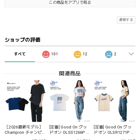
この商品をアプリで見る
通報する
ショップの評価
すべて
101
12
2
関連商品
［2026最新モデル］
[定番] Good On グッ
[定番] Good On グッ
Champion チャンピオ
ドオン OLSS1266P フ
ドオン OLSR1271P ス
ン C3D301 リバース
ラミンゴ FLAMINGO
クリプト ロゴ リンガ