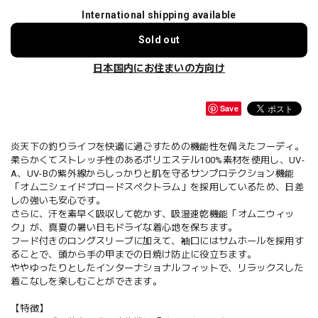
International shipping available
Sold out
日本国内にお住まいの方向け
Save
炎天下の釣りライフを快適に過ごすための機能性を備えたフーディ。
柔らかくてストレッチ性のあるポリエステル100%素材を使用し、UV-
A、UV-Bの紫外線からしっかりと肌を守るサンプロテクション機能
「オムニシェイドブロードスペクトラム」を採用しているため、日差
しの強いも安心です。
さらに、汗を素早く吸収して乾かす、吸湿速乾機能「オムニウィッ
ク」が、真夏の暑い日もドライな着心地を保ちます。
フード付きのロングスリーブに加えて、袖口にはサムホールを採用す
ることで、頭から手の甲までの日焼け防止に役立ちます。
ややゆったりとしたインターナショナルフィットで、リラックスした
着こなしを楽しむことができます。
【特徴】