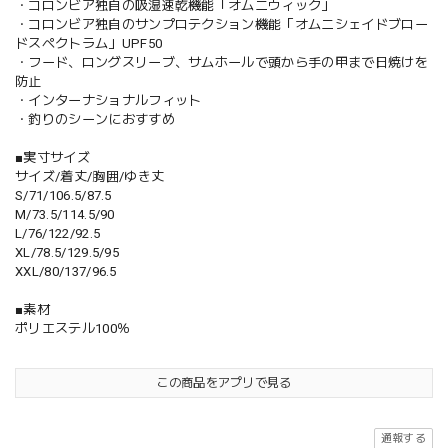
・コロンビア独自の吸湿速乾機能「オムニウィック」
・コロンビア独自のサンプロテクション機能「オムニシェイドブロー
ドスペクトラム」UPF50
・フード、ロングスリーブ、サムホールで頭から手の甲まで日焼けを
防止
・インターナショナルフィット
・釣りのシーンにおすすめ
■実寸サイズ
サイズ/着丈/胸囲/ゆき丈
S/71/106.5/87.5
M/73.5/114.5/90
L/76/122/92.5
XL/78.5/129.5/95
XXL/80/137/96.5
■素材
ポリエステル100％
この商品をアプリで見る
通報する