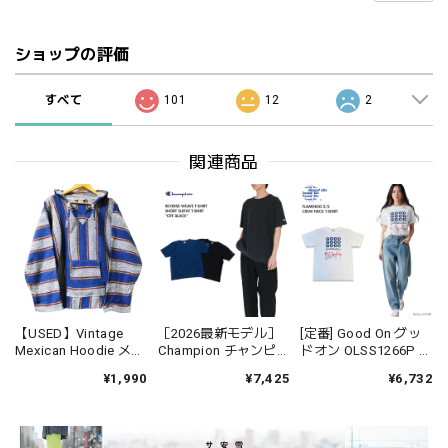
ショップの評価
すべて
101
12
2
関連商品
【USED】Vintage
［2026最新モデル］
[定番] Good On グッ
Mexican Hoodie メキ
Champion チャンピオ
ドオン OLSS1266P フ
シカン フーディー パ
ン C3D301 リバース
ラミンゴ FLAMINGO
¥1,990
¥7,425
¥6,732
ーカ メキシコ製 ブル
ウィーブ ショートス
S/S Tシャツ 半袖
ー XL
リーブTシャツ ロープ
USAコットン 綿 メン
染色 フェード
ズ レディース ユニセ
ックス 日本製